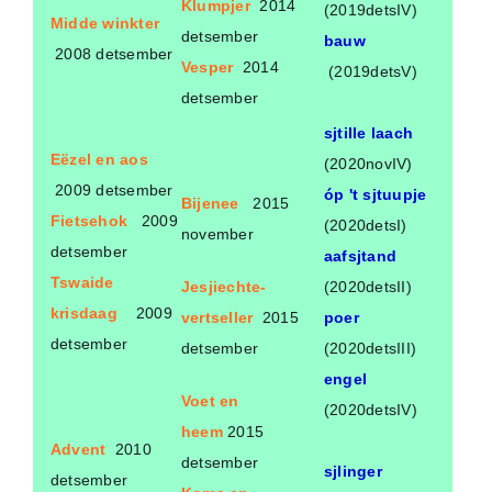
Klumpjer
2014
(2019detsIV)
Midde winkter
detsember
bauw
2008 detsember
Vesper
2014
(2019detsV)
detsember
sjtille laach
Eëzel en aos
(2020novIV)
2009 detsember
óp 't sjtuupje
Bijenee
2015
Fietsehok
2009
(2020detsI)
november
detsember
aafsjtand
Tswaide
Jesjiechte-
(2020detsII)
krisdaag
2009
vertseller
2015
poer
detsember
detsember
(2020detsIII)
engel
Voet en
(2020detsIV)
heem
2015
Advent
2010
detsember
sjlinger
detsember