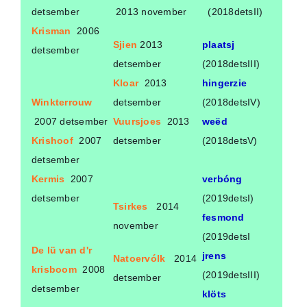
detsember
2013 november
(2018detsII)
Krisman
2006
Sjien
2013
plaatsj
detsember
detsember
(2018detsIII)
Kloar
2013
hingerzie
Winkterrouw
detsember
(2018detsIV)
2007 detsember
Vuursjoes
2013
weëd
Krishoof
2007
detsember
(2018detsV)
detsember
Kermis
2007
verbóng
detsember
(2019detsI)
Tsirkes
2014
fesmond
november
(2019detsI
De lü van d'r
jrens
Natoervólk
2014
krisboom
2008
(2019detsIII)
detsember
detsember
klöts