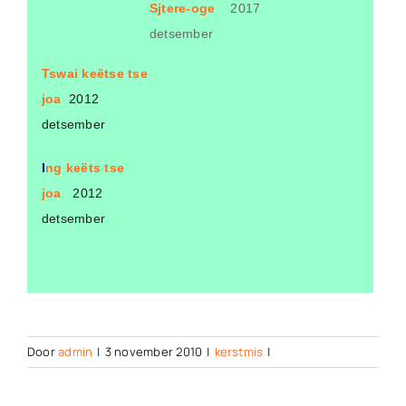
Sjtere-oge
2017
detsember
Tswai keëtse tse
joa
2012
detsember
I
ng keëts tse
joa
2012
detsember
Door
admin
|
3 november 2010
|
kerstmis
|