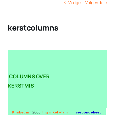
Columns
Vorige
Volgende
Overige
kerstcolumns
Contact
COLUMNS OVER
KERSTMIS
Krisbeum
2006
Ing inkel vlam
verbóngeheet