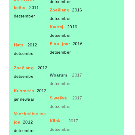
detsember
keëts
2011
Zoeëlang
2016
detsember
detsember
Kautsj
2016
detsember
E nui joar
2016
Hats
2012
detsember
detsember
Zoeëlang
2012
Woarum
2017
detsember
detsember
Krisroeës
2012
Sjweëve
2017
jannewaar
detsember
Veer keëtse tse
Klink
2017
joa
2012
detsember
detsember