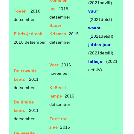
Kome en
(2021novIII)
joa
2015
Toeën
2010
vuur
detsember
detsember
(2021detsI)
Bauw
waast
E kris-jediech
Krismes
2015
(2021detsII)
2010 detsember
detsember
jiddes joar
(2021detsIII)
hillieje
(2021
Voet
2016
detsIV)
De tswaide
november
keëts
2011
detsember
Keëtse i
lampe
2016
De dreide
detsember
keëts
2011
detsember
Zoeë tse
zieë
2016
De veerde