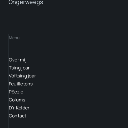
Óngerweëgs
Menu
Over mij
Tsing joar
Vóftsíng joar
Feuilletons
Pöezie
Colums
D’r Kelder
Contact