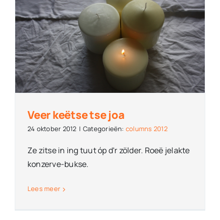
Veer keëtse tse joa
24 oktober 2012
|
Categorieën:
columns 2012
Ze zitse in ing tuut óp d'r zölder. Roeë jelakte
konzerve-bukse.
Lees meer