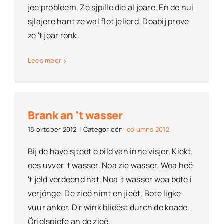
jee probleem. Ze sjpille die al joare. En de nui
sjlajere hant ze wal flot jelierd. Doabij prove
ze 't joar rónk.
Lees meer
Brank an ’t wasser
15 oktober 2012
|
Categorieën:
columns 2012
Bij de have sjteet e bild van inne visjer. Kiekt
oes uvver 't wasser. Noa zie wasser. Woa heë
't jeld verdeend hat. Noa 't wasser woa bote i
verjónge. De zieë nimt en jieët. Bote ligke
vuur anker. D'r wink blieëst durch de koade.
Örjelspiefe an de zieë.