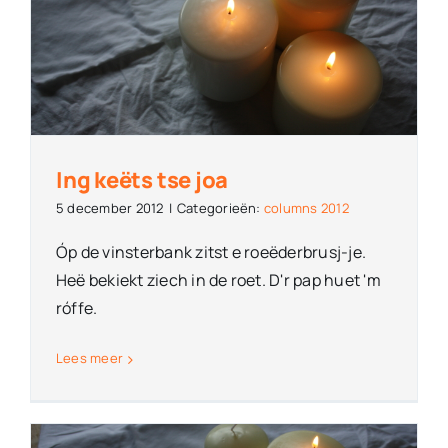
Ing keëts tse joa
5 december 2012
|
Categorieën:
columns 2012
Óp de vinsterbank zitst e roeëderbrusj-je.
Heë bekiekt ziech in de roet. D'r pap huet 'm
róffe.
Lees meer