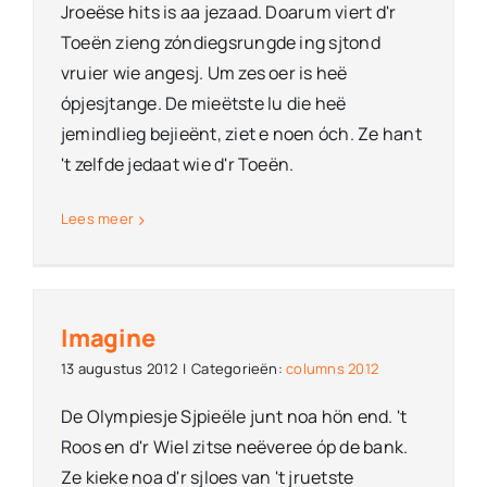
Jroeëse hits is aa jezaad. Doarum viert d'r
Toeën zieng zóndiegsrungde ing sjtond
vruier wie angesj. Um zes oer is heë
ópjesjtange. De mieëtste lu die heë
jemindlieg bejieënt, ziet e noen óch. Ze hant
't zelfde jedaat wie d'r Toeën.
Lees meer
Imagine
13 augustus 2012
|
Categorieën:
columns 2012
De Olympiesje Sjpieële junt noa hön end. 't
Roos en d'r Wiel zitse neëveree óp de bank.
Ze kieke noa d'r sjloes van 't jruetste