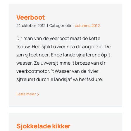
Veerboot
24 oktober 2012
|
Categorieën:
columns 2012
D'r man van de veerboot maat de kette
tsouw. Heë sjtikt uvver noa de anger zie. De
zon sjteet neer. Ende lande sjnaterend óp 't
wasser. Ze uvversjtimme 't broeze van d'r
veerbootmotor. 't Wasser van de rivier
sjtreumt durch e landsjaf va herfsklure.
Lees meer
Sjokkelade kikker