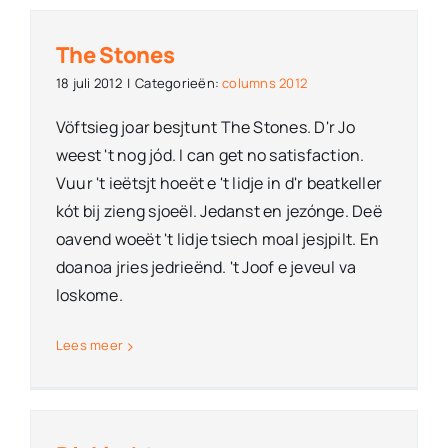
The Stones
18 juli 2012
|
Categorieën:
columns 2012
Vöftsieg joar besjtunt The Stones. D'r Jo
weest 't nog jód. I can get no satisfaction.
Vuur 't ieëtsjt hoeët e 't lidje in d'r beatkeller
kót bij zieng sjoeël. Jedanst en jezónge. Deë
oavend woeët 't lidje tsiech moal jesjpilt. En
doanoa jries jedrieënd. 't Joof e jeveul va
loskome.
Lees meer