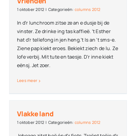
Vrienden
1 oktober 2012
|
Categorieën:
columns 2012
In d'r lunchroom zitse ze an e dusje bij de
vinster. Ze drinke ing tas kaffieë. 't Esther
hat d'r tellefong in jen heng.'t Is an 't sms-e.
Ziene pap kiekt eroes. Bekiekt ziech de lu. Ze
lofe verbij. Mit tute en taesje. D'r inne kiekt
eënsj. Jet zoer.
Lees meer
Vlakke land
1 oktober 2012
|
Categorieën:
columns 2012
Jeboage zitst heë óp d'r fiets. Treënt teëje d'r