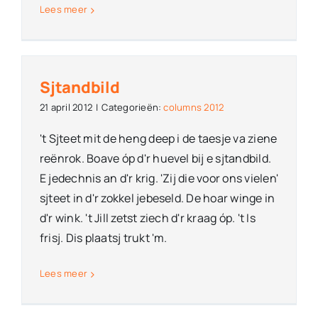
Lees meer
Sjtandbild
21 april 2012
|
Categorieën:
columns 2012
't Sjteet mit de heng deep i de taesje va ziene
reënrok. Boave óp d'r huevel bij e sjtandbild.
E jedechnis an d'r krig. 'Zij die voor ons vielen'
sjteet in d'r zokkel jebeseld. De hoar winge in
d'r wink. 't Jill zetst ziech d'r kraag óp. 't Is
frisj. Dis plaatsj trukt 'm.
Lees meer