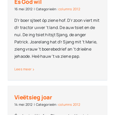
Es God wil
16 mei 2012
|
Categorieën:
columns 2012
D'r boer sjteet óp ziene hof. D'r zoon viert mit
d'r tractor uvver 't land. De auw tsiet en de
nui. De ing tsiet hitsjt Sjang, de anger
Patrick. Joarelang hat d'r Sjang mit 't Marie,
zieng vrauw 't boerebedrief an 't drieëne
jehaode. Heë hauw 't va ziene pap.
Lees meer
Vieëtsieg joar
14 mei 2012
|
Categorieën:
columns 2012