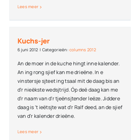
Lees meer
Kuchs-jer
6 juni 2012
|
Categorieën:
columns 2012
An de moer in de kuche hingt inne kalender.
An ing rong sjief kan me drieëne. In e
vinstersje sjteet ing tsaal mit de daag bis an
d'r nieëkste wedsjtrijd. Óp deë daag kan me
d'r naam van d'r tjeënsjtender leëze. Jiddere
daag is 't ieëtsjte wat d'r Ralf deed, an de sjief
van d'r kalender drieëne.
Lees meer