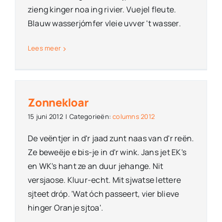
zieng kinger noa ing rivier. Vuejel fleute.
Blauw wasserjómfer vleie uvver 't wasser.
Lees meer
Zonnekloar
15 juni 2012
|
Categorieën:
columns 2012
De veëntjer in d'r jaad zunt naas van d'r reën.
Ze beweëje e bis-je in d'r wink. Jans jet EK's
en WK's hant ze an duur jehange. Nit
versjaose. Kluur-echt. Mit sjwatse lettere
sjteet dróp. 'Wat óch passeert, vier blieve
hinger Oranje sjtoa'.