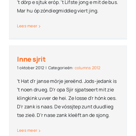
't dörp e sjtuk eróp. 't Lifste jong e mit de bus.
Mar hu óp zóndiegmiddieg viert jing.
Lees meer
Inne sjrit
1 oktober 2012
|
Categorieën:
columns 2012
't Hat d'r janse mörje jereënd. Jods-jedank is
't noen drueg. D'r opa Sjir sjpatseert mit zie
klingkink uvver de hei. Ze losse d'r hónk oes.
D'r zank is naas. De vóssjtep zunt duudlieg
tse zieë. D'r nase zank kleëft an de sjong.
Lees meer