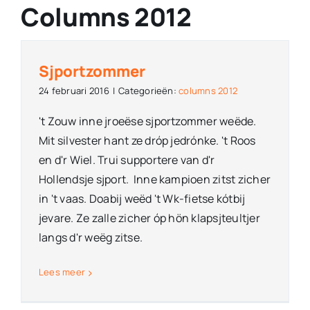
Columns
Columns 2012
Overige
Sjportzommer
24 februari 2016
|
Categorieën:
columns 2012
Contact
't Zouw inne jroeëse sjportzommer weëde.
Mit silvester hant ze dróp jedrónke. 't Roos
en d'r Wiel. Trui supportere van d'r
Hollendsje sjport. Inne kampioen zitst zicher
in 't vaas. Doabij weëd 't Wk-fietse kótbij
jevare. Ze zalle zicher óp hön klapsjteultjer
langs d'r weëg zitse.
Lees meer