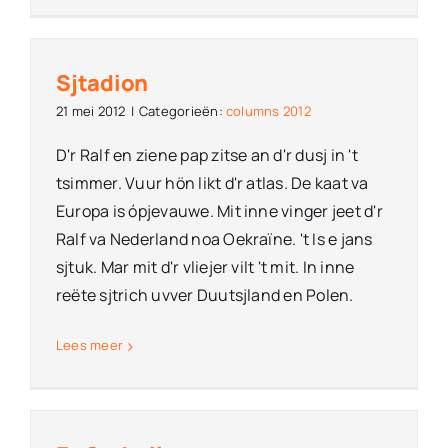
Sjtadion
21 mei 2012
|
Categorieën:
columns 2012
D'r Ralf en ziene pap zitse an d'r dusj in 't
tsimmer. Vuur hön likt d'r atlas. De kaat va
Europa is ópjevauwe. Mit inne vinger jeet d'r
Ralf va Nederland noa Oekraïne. 't Is e jans
sjtuk. Mar mit d'r vliejer vilt 't mit. In inne
reëte sjtrich uvver Duutsjland en Polen.
Lees meer