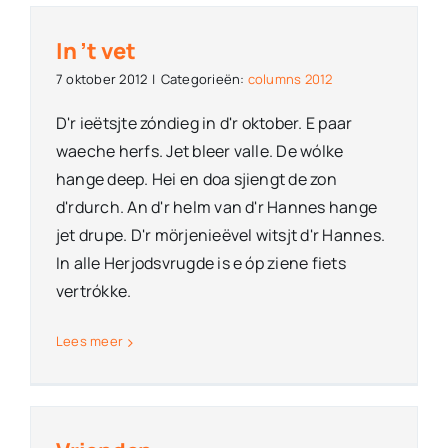
In ’t vet
7 oktober 2012
|
Categorieën:
columns 2012
D'r ieëtsjte zóndieg in d'r oktober. E paar
waeche herfs. Jet bleer valle. De wólke
hange deep. Hei en doa sjiengt de zon
d'rdurch. An d'r helm van d'r Hannes hange
jet drupe. D'r mörjenieëvel witsjt d'r Hannes.
In alle Herjodsvrugde is e óp ziene fiets
vertrókke.
Lees meer