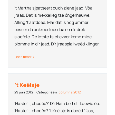
't Martha sjpatseert duch ziene jaad. Vöal
jraas. Dat is mekkelieg tse óngerhauwe.
Alling 't aafdoeë. Mar dat is nog ummer
besser da ónkroed oesdoa en d'r drek
sjoefele. De letste tsiet evver kome mieë
blomme in d'r jaad. D'r jraasplai weëd klinger.
Lees meer
’t Keëlsje
29 juni 2012
|
Categorieën:
columns 2012
'Haste 't jehoeëd?' D'r Hain belt d'r Loewie óp.
'Haste 't jehoeëd? 't Keëlsje is doeëd.' 'Joa,