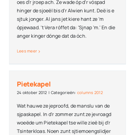
oes d'r jroep ach. Ze wade óp d'r vóspad
hinger de sjoeël bis d'r Alwien kunt. Deë is e
sjtuk jonger. Al jans jet kiere hant ze 'm
ópjewaad. 't Vera róffet da: 'Sjnap 'm.' En die
anger kinger dónge dat da óch.
Lees meer
Pietekapel
24 oktober 2012
|
Categorieën:
columns 2012
Wat hauwe ze jeproofd, de manslu van de
sjpaskapel. In d'r zommer zunt ze jevroagd
woeëde um Pietekapel tse wille zieë bij d'r
Tsinterkloas. Noen zunt sjtiemoengslidjer