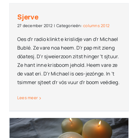
Sjerve
27 december 2012
|
Categorieën:
columns 2012
Oes d'r radio klinkt e krislidje van d'r Michael
Bublé. Ze vare noa heem. D'r pap mit zieng
döatesj. D'r sjweierzoon zitst hinger 't sjtuur.
Ze hant inne krisboom jehold. Heem vare ze
de vaat eri. D'r Michael is oes-jezónge. In 't
tsimmer sjteet d'r vós vuur d'r boom veëdieg.
Lees meer