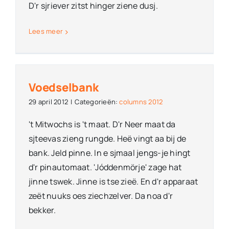
D'r sjriever zitst hinger ziene dusj.
Lees meer
Voedselbank
29 april 2012
|
Categorieën:
columns 2012
't Mitwochs is 't maat. D'r Neer maat da
sjteevas zieng rungde. Heë vingt aa bij de
bank. Jeld pinne. In e sjmaal jengs-je hingt
d'r pinautomaat. 'Jóddenmörje' zage hat
jinne tswek. Jinne is tse zieë. En d'r apparaat
zeët nuuks oes ziechzelver. Da noa d'r
bekker.