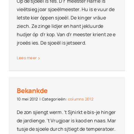
Óp de sjoeël is fes. D'r meester Harrie is
vieëtsieg joar sjoeëlmeester. Hu is e vuur de
letste kier óppen sjoeël. De kinger vräue
ziech. Ze zinge lidjer en hant jekluurde
hudjer óp d'r kop. Van d'r meester krient ze e
jroeës ies. De sjoeël is jetseerd.
Lees meer
Bekankde
10 mei 2012
|
Categorieën:
columns 2012
De zon sjiengt werm. 't Sjnirkt e bis-je hinger
de jardienge. 't Vrugjoar is kaod en naas. Mar
tusje de sjoele durch sjtiegt de temperatoer.