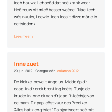
iech hauw al jehoeëd dat heë krank woar.
Heë zouw nit mieë besser weëde.' 'Nae, iech
wós nuuks, Loewie. Iech loos 't dizze mörje in
de tsiedónk.
Lees meer
Inne zuet
20 juni 2012
|
Categorieën:
columns 2012
De klokke loewe 't Angelus. Midde óp d'r
daag. In d'r drek brent ing keëts. Tusje de
kruder in inne ek van d'r jaad. 't Jeëdsje van
de mam. D'r pap leëst vuur oes Prediker.
'Alles hat zieng tsiet.' Da sjpatseert heë mit