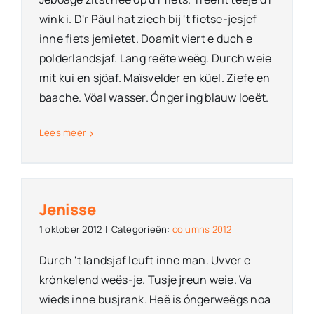
wink i. D'r Päul hat ziech bij 't fietse-jesjef
inne fiets jemietet. Doamit viert e duch e
polderlandsjaf. Lang reëte weëg. Durch weie
mit kui en sjöaf. Maïsvelder en küel. Ziefe en
baache. Vöal wasser. Ónger ing blauw loeët.
Lees meer
Jenisse
1 oktober 2012
|
Categorieën:
columns 2012
Durch 't landsjaf leuft inne man. Uvver e
krónkelend weës-je. Tusje jreun weie. Va
wieds inne busjrank. Heë is óngerweëgs noa