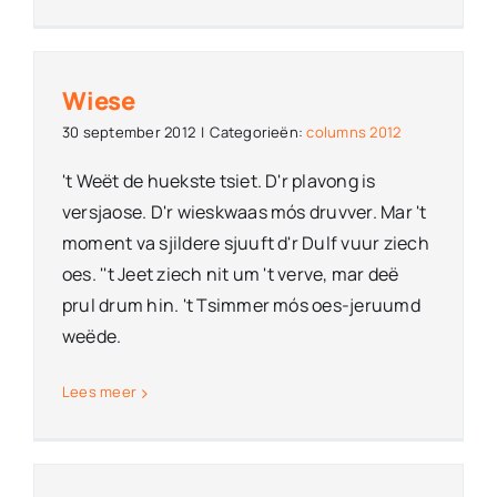
Wiese
30 september 2012
|
Categorieën:
columns 2012
't Weët de huekste tsiet. D'r plavong is
versjaose. D'r wieskwaas mós druvver. Mar 't
moment va sjildere sjuuft d'r Dulf vuur ziech
oes. ''t Jeet ziech nit um 't verve, mar deë
prul drum hin. 't Tsimmer mós oes-jeruumd
weëde.
Lees meer