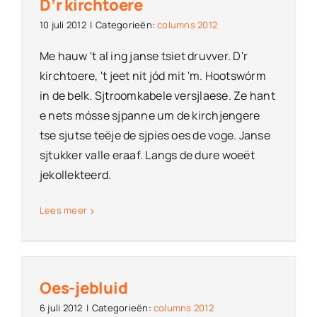
D’r kirchtoere
10 juli 2012
|
Categorieën:
columns 2012
Me hauw 't al ing janse tsiet druvver. D'r
kirchtoere, 't jeet nit jód mit 'm. Hootswórm
in de belk. Sjtroomkabele versjlaese. Ze hant
e nets mósse sjpanne um de kirchjengere
tse sjutse teëje de sjpies oes de voge. Janse
sjtukker valle eraaf. Langs de dure woeët
jekollekteerd.
Lees meer
Oes-jebluid
6 juli 2012
|
Categorieën:
columns 2012