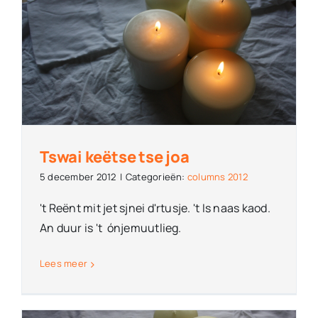
Tswai keëtse tse joa
5 december 2012
|
Categorieën:
columns 2012
't Reënt mit jet sjnei d'rtusje. 't Is naas kaod.
An duur is 't ónjemuutlieg.
Lees meer