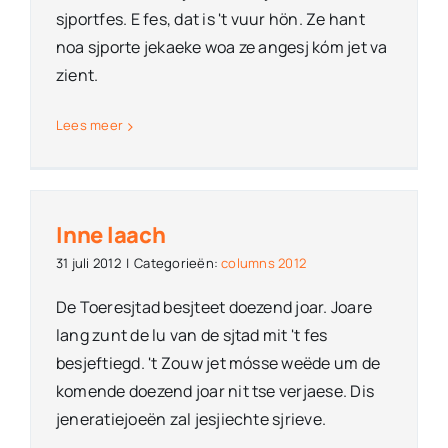
sjportfes. E fes, dat is 't vuur hön. Ze hant
noa sjporte jekaeke woa ze angesj kóm jet va
zient.
Lees meer
Inne laach
31 juli 2012
|
Categorieën:
columns 2012
De Toeresjtad besjteet doezend joar. Joare
lang zunt de lu van de sjtad mit 't fes
besjeftiegd. 't Zouw jet mósse weëde um de
komende doezend joar nit tse verjaese. Dis
jeneratiejoeën zal jesjiechte sjrieve.