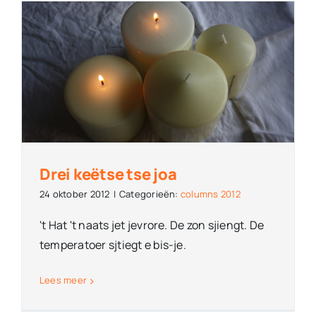
Drei keëtse tse joa
24 oktober 2012
|
Categorieën:
columns 2012
't Hat 't naats jet jevrore. De zon sjiengt. De
temperatoer sjtiegt e bis-je.
Lees meer