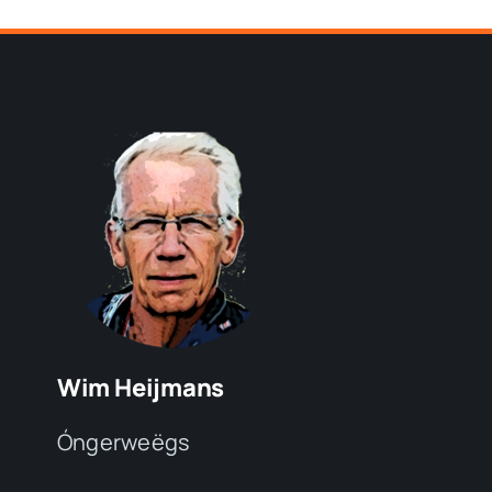
Wim Heijmans
Óngerweëgs