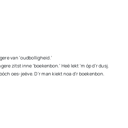
ngere van ‘oudbolligheid.’
ngere zitst inne ‘boekenbon.’ Heë lekt ‘m óp d’r dusj.
 bóch oes-jeëve. D’r man kiekt noa d’r boekenbon.