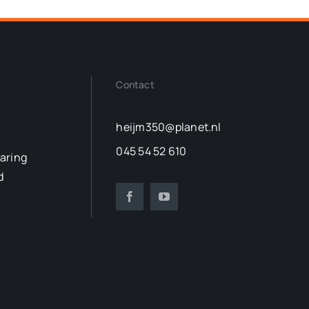
Contact
heijm350@planet.nl
045 54 52 610
laring
d