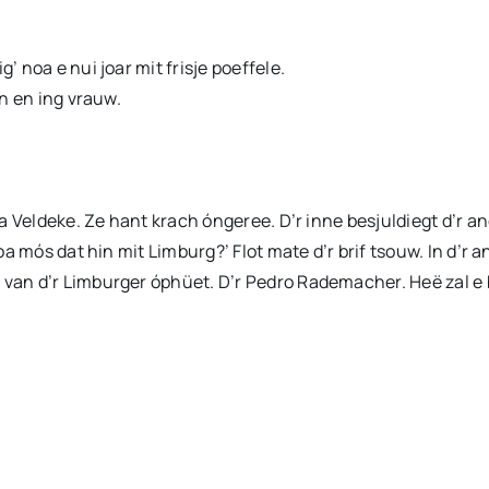
’ noa e nui joar mit frisje poeffele.
an en ing vrauw.
 va Veldeke. Ze hant krach óngeree. D’r inne besjuldiegt d’r a
Woa mós dat hin mit Limburg?’ Flot mate d’r brif tsouw. In d’r a
 van d’r Limburger óphüet. D’r Pedro Rademacher. Heë zal e