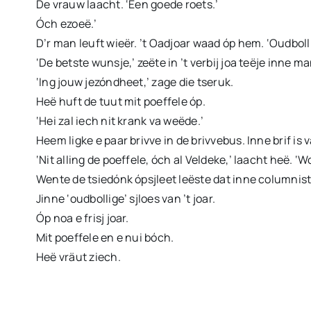
De vrauw laacht. ‘Een goede roets.’
Óch ezoeë.’
D’r man leuft wieër. ’t Oadjoar waad óp hem. ‘Oudbollig
‘De betste wunsje,’ zeëte in ’t verbij joa teëje inne m
‘Ing jouw jezóndheet,’ zage die tseruk.
Heë huft de tuut mit poeffele óp.
‘Hei zal iech nit krank va weëde.’
Heem ligke e paar brivve in de brivvebus. Inne brif is
‘Nit alling de poeffele, óch al Veldeke,’ laacht heë. ‘
Wente de tsiedónk ópsjleet leëste dat inne columnist
Jinne ‘oudbollige’ sjloes van ’t joar.
Óp noa e frisj joar.
Mit poeffele en e nui bóch.
Heë vräut ziech.