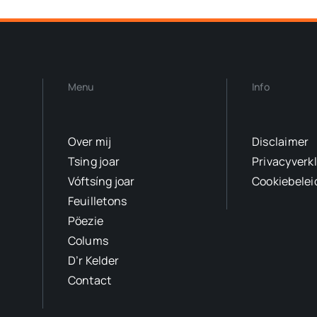
Menu
Info
Over mij
Disclaimer
Tsing joar
Privacyverk
Vóftsíng joar
Cookiebelei
Feuilletons
Pöezie
Colums
D’r Kelder
Contact