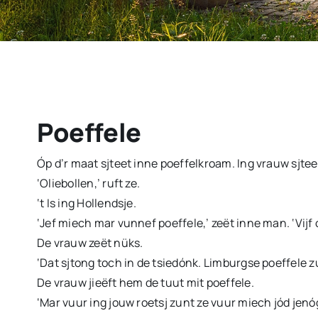
Poeffele
Óp d’r maat sjteet inne poeffelkroam. Ing vrauw sjteet
‘Oliebollen,’ ruft ze.
‘t Is ing Hollendsje.
‘Jef miech mar vunnef poeffele,’ zeët inne man. ‘Vijf 
De vrauw zeët nüks.
‘Dat sjtong toch in de tsiedónk. Limburgse poeffele zu
De vrauw jieëft hem de tuut mit poeffele.
‘Mar vuur ing jouw roetsj zunt ze vuur miech jód jenóg