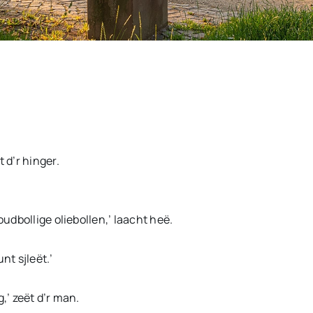
 d’r hinger.
oudbollige oliebollen,’ laacht heë.
nt sjleët.’
,’ zeët d’r man.