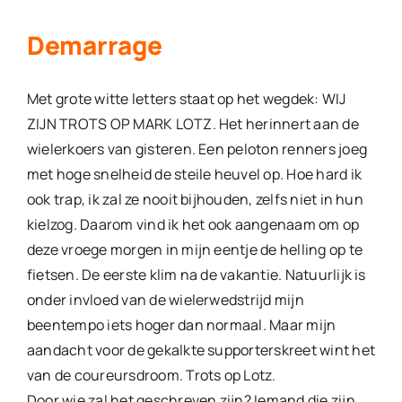
Columns
Demarrage
Overige
Met grote witte letters staat op het wegdek: WIJ
Contact
ZIJN TROTS OP MARK LOTZ. Het herinnert aan de
wielerkoers van gisteren. Een peloton renners joeg
met hoge snelheid de steile heuvel op. Hoe hard ik
ook trap, ik zal ze nooit bijhouden, zelfs niet in hun
kielzog. Daarom vind ik het ook aangenaam om op
deze vroege morgen in mijn eentje de helling op te
fietsen. De eerste klim na de vakantie. Natuurlijk is
onder invloed van de wielerwedstrijd mijn
beentempo iets hoger dan normaal. Maar mijn
aandacht voor de gekalkte supporterskreet wint het
van de coureursdroom. Trots op Lotz.
Door wie zal het geschreven zijn? Iemand die zijn