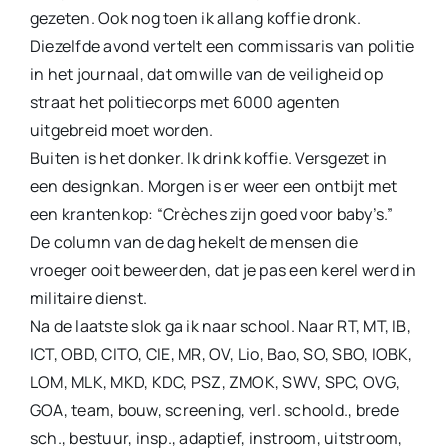
gezeten. Ook nog toen ik allang koffie dronk.
Diezelfde avond vertelt een commissaris van politie
in het journaal, dat omwille van de veiligheid op
straat het politie­corps met 6000 agenten
uitgebreid moet worden.
Buiten is het donker. Ik drink koffie. Versgezet in
een de­signkan. Morgen is er weer een ontbijt met
een krantenkop: “Crèches zijn goed voor baby’s.”
De column van de dag hekelt de mensen die
vroeger ooit beweer­den, dat je pas een kerel werd in
militaire dienst.
Na de laatste slok ga ik naar school. Naar RT, MT, IB,
ICT, OBD, CITO, CIE, MR, OV, Lio, Bao, SO, SBO, IOBK,
LOM, MLK, MKD, KDC, PSZ, ZMOK, SWV, SPC, OVG,
GOA, team, bouw, scree­ning, verl. schoold., brede
sch., bestuur, insp., adaptief, instroom, uitstroom,