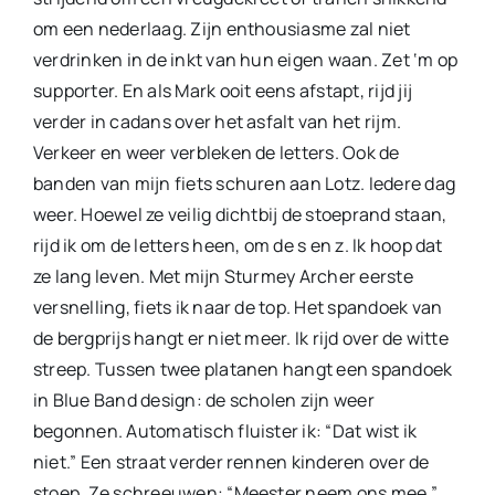
om een nederlaag. Zijn enthousiasme zal niet
verdrinken in de inkt van hun eigen waan. Zet ‘m op
supporter. En als Mark ooit eens afstapt, rijd jij
verder in cadans over het asfalt van het rijm.
Verkeer en weer verbleken de letters. Ook de
banden van mijn fiets schuren aan Lotz. Iedere dag
weer. Hoewel ze veilig dichtbij de stoeprand staan,
rijd ik om de letters heen, om de s en z. Ik hoop dat
ze lang leven. Met mijn Sturmey Archer eerste
versnelling, fiets ik naar de top. Het spandoek van
de bergprijs hangt er niet meer. Ik rijd over de witte
streep. Tussen twee platanen hangt een spandoek
in Blue Band design: de scholen zijn weer
begonnen. Automatisch fluister ik: “Dat wist ik
niet.” Een straat verder rennen kinderen over de
stoep. Ze schreeuwen: “Meester neem ons mee.”