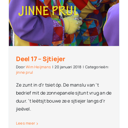
Deel 17 – Sjtiejer
Door
Wim Heijmans
|
20 januari 2018
|
Categorieën:
jinne prul
Ze zunt in d’r tsiet óp. De manslu van ‘t
bedrief mit de zonnepanele sjtunt vrug an de
duur. ’t Ieëtsjt bouwe ze e sjtiejer langs d’r
jieëvel.
Lees meer