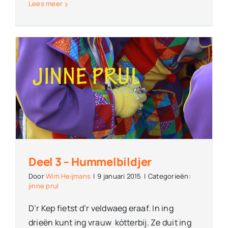
Lees meer
Deel 3 – Hummelbildjer
Door
Wim Heijmans
|
9 januari 2015
|
Categorieën:
jinne prul
D’r Kep fietst d’r veldwaeg eraaf. In ing
drieën kunt ing vrauw kótterbij. Ze duit ing