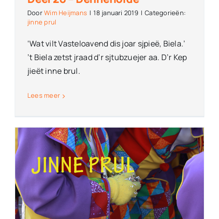
Door
Wim Heijmans
|
18 januari 2019
|
Categorieën:
jinne prul
‘Wat vilt Vasteloavend dis joar sjpieë, Biela.’
’t Biela zetst jraad d’r sjtubzuejer aa. D’r Kep
jieët inne brul.
Lees meer