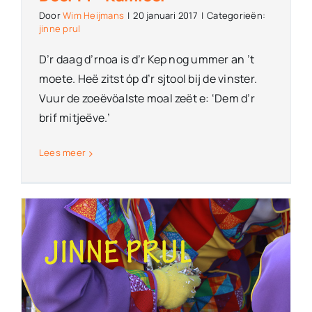
Door
Wim Heijmans
|
20 januari 2017
|
Categorieën:
jinne prul
D’r daag d’rnoa is d’r Kep nog ummer an ’t
moete. Heë zitst óp d’r sjtool bij de vinster.
Vuur de zoeëvöalste moal zeët e: ‘Dem d’r
brif mitjeëve.’
Lees meer