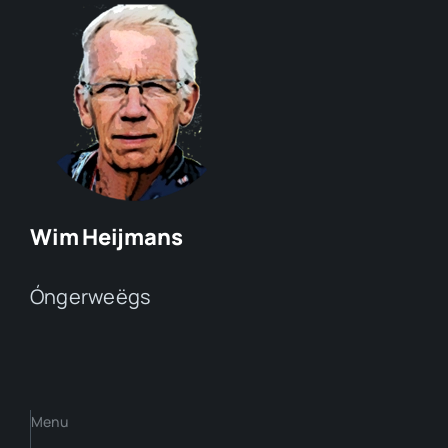
Wim Heijmans
Óngerweëgs
Menu