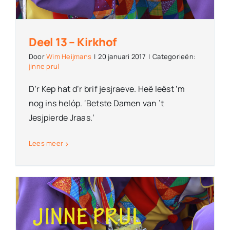
Deel 13 – Kirkhof
Door
Wim Heijmans
|
20 januari 2017
|
Categorieën:
jinne prul
D’r Kep hat d’r brif jesjraeve. Heë leëst ‘m
nog ins helóp. ‘Betste Damen van ’t
Jesjpierde Jraas.’
Lees meer