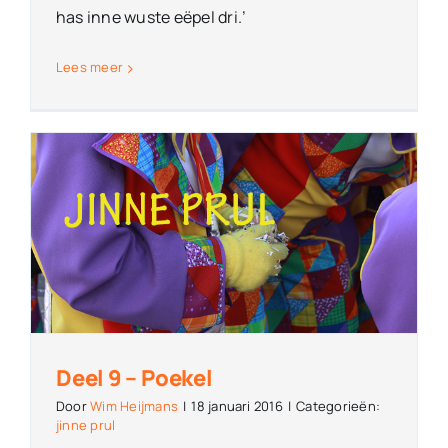
has inne wuste eëpel dri.’
Lees meer
Deel 9 – Poekel
Door
Wim Heijmans
|
18 januari 2016
|
Categorieën:
jinne prul