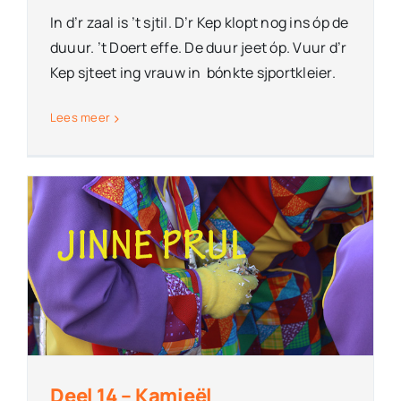
In d’r zaal is ’t sjtil. D’r Kep klopt nog ins óp de
duuur. ’t Doert effe. De duur jeet óp. Vuur d’r
Kep sjteet ing vrauw in bónkte sjportkleier.
Lees meer
Deel 14 – Kamieël