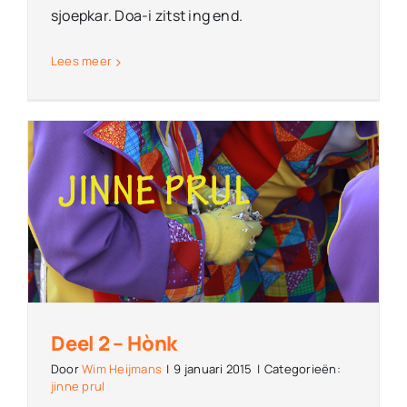
sjoepkar. Doa-i zitst ing end.
Lees meer
Deel 2 – Hònk
Door
Wim Heijmans
|
9 januari 2015
|
Categorieën:
jinne prul