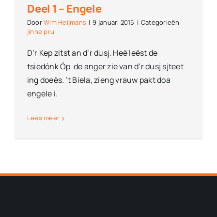
Deel 1 – Engele
Door
Wim Heijmans
|
9 januari 2015
|
Categorieën:
jinne prul
D’r Kep zitst an d’r dusj. Heë leëst de
tsiedónk Óp de anger zie van d’r dusj sjteet
ing doeës. ’t Biela, zieng vrauw pakt doa
engele i.
Lees meer