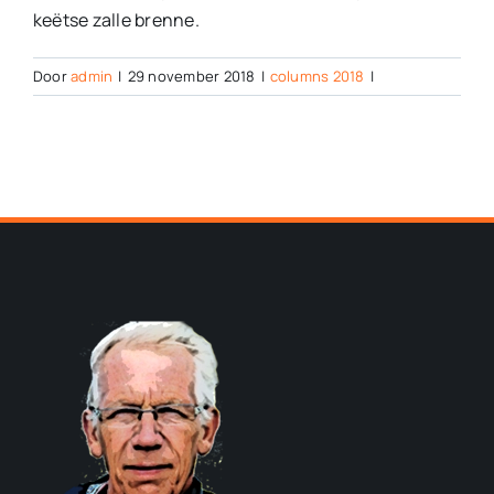
keëtse zalle brenne.
Door
admin
|
29 november 2018
|
columns 2018
|