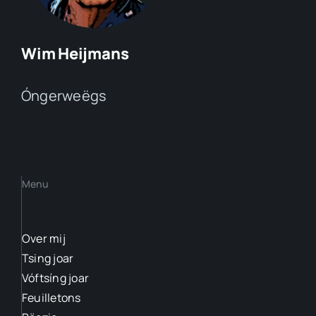
Wim Heijmans
Óngerweëgs
Menu
Over mij
Tsing joar
Vóftsíng joar
Feuilletons