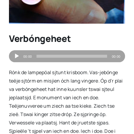
Verbóngeheet
Audiospeler
00:00
00:00
Rónk de lampepöal sjtunt krisboom. Vas-jebónge
teëje sjtórm en misjien óch lang vingere. Óp d’r plai
va verbóngeheet hat inne kuunsler tswai sjteul
jeplaatsjd. E monument van iech en doe.
Teëjenuvveree um ziech aa tse kieke. Ziech tse
zieë. Tswai kinger zitse dróp. Ze sjpringe óp.
Verwessele va plaatsj. Hant de jruetste sjpas.
Sjpieële ’t sjpel van iech en doe. Iech i doe. Doe i