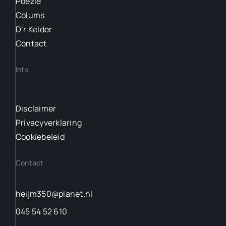
Pöezie
Colums
D’r Kelder
Contact
Info
Disclaimer
Privacyverklaring
Cookiebeleid
Contact
heijm350@planet.nl
045 54 52 610