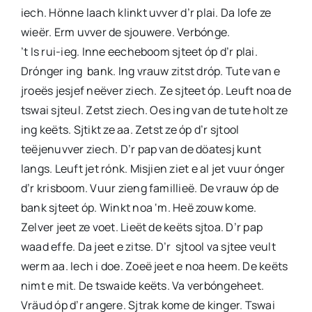
iech. Hönne laach klinkt uvver d’r plai. Da lofe ze
wieër. Erm uvver de sjouwere. Verbónge.
’t Is rui-ieg. Inne eecheboom sjteet óp d’r plai.
Drónger ing bank. Ing vrauw zitst dróp. Tute van e
jroeës jesjef neëver ziech. Ze sjteet óp. Leuft noa de
tswai sjteul. Zetst ziech. Oes ing van de tute holt ze
ing keëts. Sjtikt ze aa. Zetst ze óp d’r sjtool
teëjenuvver ziech. D’r pap van de döatesj kunt
langs. Leuft jet rónk. Misjien ziet e al jet vuur ónger
d’r krisboom. Vuur zieng famillieë. De vrauw óp de
bank sjteet óp. Winkt noa ‘m. Heë zouw kome.
Zelver jeet ze voet. Lieët de keëts sjtoa. D’r pap
waad effe. Da jeet e zitse. D’r sjtool va sjtee veult
werm aa. Iech i doe. Zoeë jeet e noa heem. De keëts
nimt e mit. De tswaide keëts. Va verbóngeheet.
Vräud óp d’r angere. Sjtrak kome de kinger. Tswai