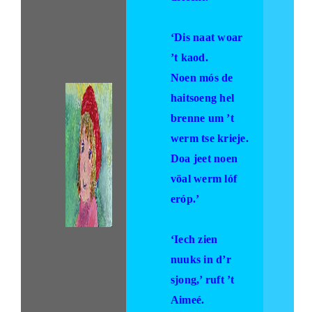
‘Dis naat woar
’t kaod.
Noen mós de
haitsoeng hel
brenne um ’t
werm tse krieje.
Doa jeet noen
vöal werm lóf
eróp.’
‘Iech zien
nuuks in d’r
sjong,’ ruft ’t
Aimeé.