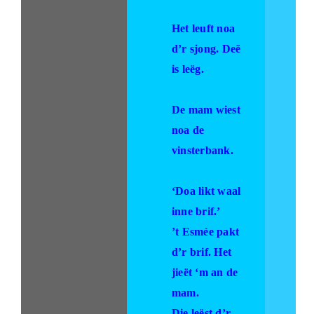
Het leuft noa
d’r sjong. Deë
is leëg.
De mam wiest
noa de
vinsterbank.
‘Doa likt waal
inne brif.’
’t Esmée pakt
d’r brif. Het
jieët ‘m an de
mam.
Die leëst d’r