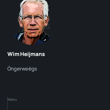
Wim Heijmans
Óngerweëgs
Menu