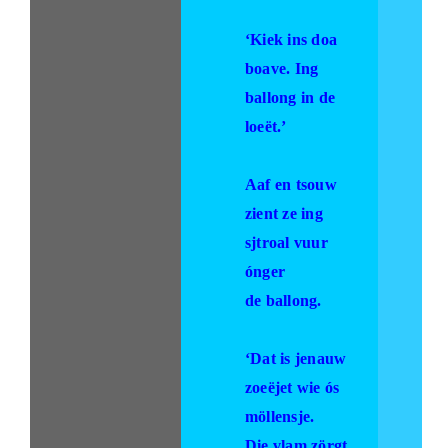
‘Kiek ins doa
boave. Ing
ballong in de
loeët.’
Aaf en tsouw
zient ze ing
sjtroal vuur
ónger
de ballong.
‘Dat is jenauw
zoeëjet wie ós
möllensje.
Die vlam zörgt