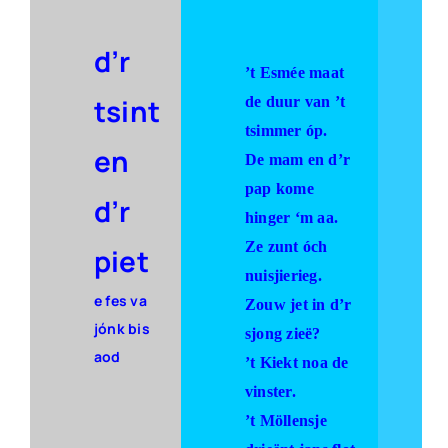
d’r
’t Esmée maat
tsint
de duur van ’t
tsimmer óp.
en
De mam en d’r
pap kome
d’r
hinger ‘m aa.
Ze zunt óch
piet
nuisjierieg.
e fes va
Zouw jet in d’r
jónk bis
sjong zieë?
aod
’t Kiekt noa de
vinster.
’t Möllensje