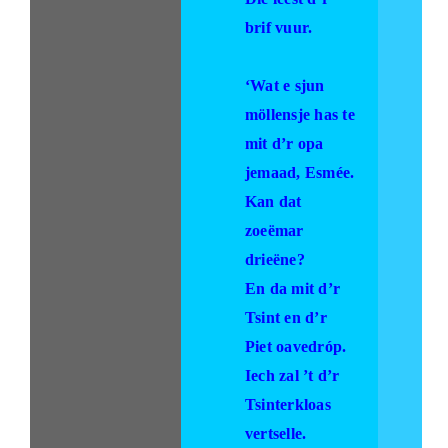
brif vuur.
‘Wat e sjun
möllensje has te
mit d’r opa
jemaad, Esmée.
Kan dat
zoeëmar
drieëne?
En da mit d’r
Tsint en d’r
Piet oavedróp.
Iech zal ’t d’r
Tsinterkloas
vertselle.