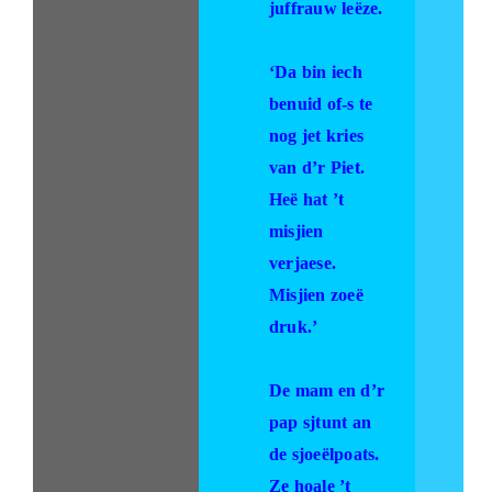
juffrauw leëze.
‘Da bin iech
benuid of-s te
nog jet kries
van d’r Piet.
Heë hat ’t
misjien
verjaese.
Misjien zoeë
druk.’
De mam en d’r
pap sjtunt an
de sjoeëlpoats.
Ze hoale ’t