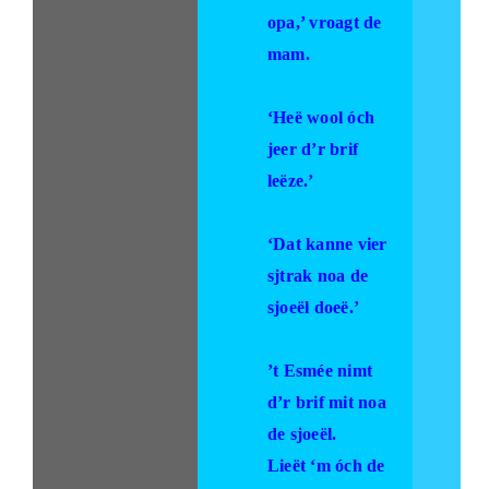
opa,’ vroagt de
mam.
‘Heë wool óch
jeer d’r brif
leëze.’
‘Dat kanne vier
sjtrak noa de
sjoeël doeë.’
’t Esmée nimt
d’r brif mit noa
de sjoeël.
Lieët ‘m óch de