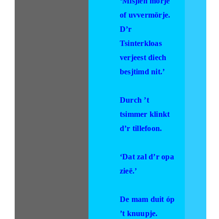
‘Misjien mörje
of uvvermörje.
D’r
Tsinterkloas
verjeest diech
besjtimd nit.’
Durch ’t
tsimmer klinkt
d’r tillefoon.
‘Dat zal d’r opa
zieë.’
De mam duit óp
’t knuupje.