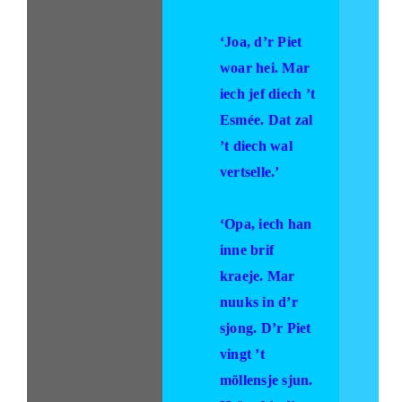
‘Joa, d’r Piet
woar hei. Mar
iech jef diech ’t
Esmée. Dat zal
’t diech wal
vertselle.’
‘Opa, iech han
inne brif
kraeje. Mar
nuuks in d’r
sjong. D’r Piet
vingt ’t
möllensje sjun.