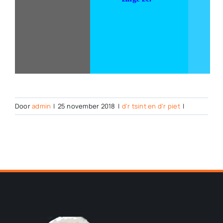
Door
admin
|
25 november 2018
|
d'r tsint en d'r piet
|