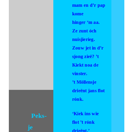
mam en d’r pap
kome
hinger ‘m aa.
Ze zunt óch
nuisjierieg.
Zouw jet in d’r
sjong zieë? ’t
Kiekt noa de
vinster.
’t Möllensje
drieënt jans flot
rónk.
‘Kiek ins wie
Peks-
flot ’t rónk
je
drieënt.’