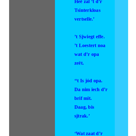
Heë zal ’t d’r
Tsinterkloas
vertselle.’
’t Sjwiegt effe.
’t Loestert noa
wat d’r opa
zeët.
‘‘t Is jód opa.
Da nim iech d’r
brif mit.
Daag, bis
sjtrak.’
‘Wat zaat d’r