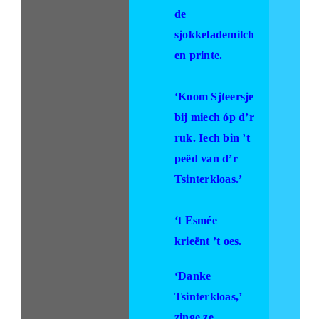
de
sjokkelademilch
en printe.
‘Koom Sjteersje
bij miech óp d’r
ruk. Iech bin ’t
peëd van d’r
Tsinterkloas.’
‘t Esmée
krieënt ’t oes.
‘Danke
Tsinterkloas,’
zinge ze.