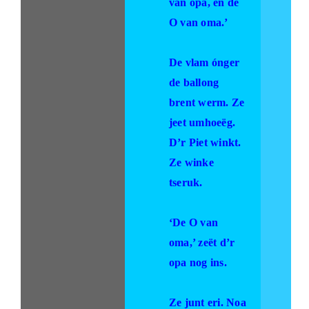
van opa, en de
O van oma.’
De vlam ónger
de ballong
brent werm. Ze
jeet umhoeëg.
D’r Piet winkt.
Ze winke
tseruk.
‘De O van
oma,’ zeët d’r
opa nog ins.
Ze junt eri. Noa