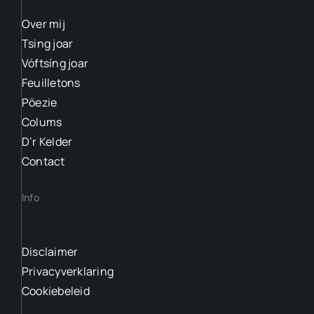
Over mij
Tsing joar
Vóftsíng joar
Feuilletons
Pöezie
Colums
D’r Kelder
Contact
Info
Disclaimer
Privacyverklaring
Cookiebeleid