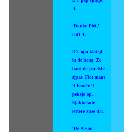
D’r pap sjnapt
‘t.
‘Danke Piet,’
ruft ‘t.
D’r opa klatsjt
in de heng. Ze
hant de jruetste
sjpas. Flot maat
’t Esmée ’t
peksje óp.
Sjokkelade
lettere zitse dri.
‘De A van