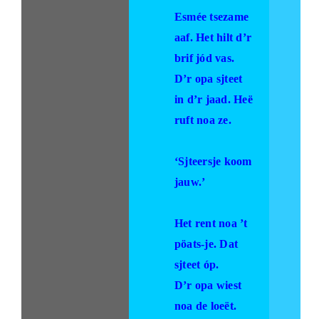
Esmée tsezame
aaf. Het hilt d’r
brif jód vas.
D’r opa sjteet
in d’r jaad. Heë
ruft noa ze.
‘Sjteersje koom
jauw.’
Het rent noa ’t
pöats-je. Dat
sjteet óp.
D’r opa wiest
noa de loeët.