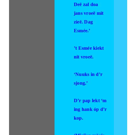
Deë zal doa
jans vroeë mit
zieë. Dag
Esmée.’
’t Esmée kiekt
nit vroeë.
‘Nuuks in d’r
sjong.’
D’r pap lekt ‘m
ing hank óp d’r
kop.