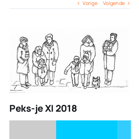
Columns
Vorige
Volgende
Overige
View
Larger
Contact
Image
Peks-je XI 2018