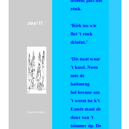
drieënt jans flot
rónk.
deel 11
‘Kiek ins wie
flot ’t rónk
drieënt.’
‘Dis naat woar
’t kaod. Noen
mós de
haitsoeng
hel brenne um
’t werm tse k’t
Esmée maat de
Guus Knebel
duur van ’t
tsimmer óp. De