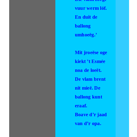
vuur werm lóf.
En duit de
ballong
umhoeëg.’
Mit jroeëse oge
kiekt ’t Esmée
noa de loeët.
De vlam brent
nit mieë. De
ballong kunt
eraaf.
Boave d’r jaad
van d’r opa.