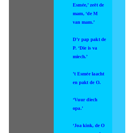
Esmée,’ zeët de
mam, ‘de M
van mam.’
D’r pap pakt de
P. ‘Die is va
miech.’
’t Esmée laacht
en pakt de O.
‘Vuur diech
opa.’
‘Joa kink, de O