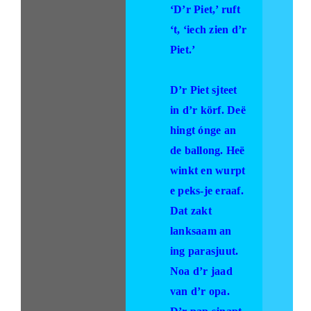
‘D’r Piet,’ ruft
‘t, ‘iech zien d’r
Piet.’
D’r Piet sjteet
in d’r körf. Deë
hingt ónge an
de ballong. Heë
winkt en wurpt
e peks-je eraaf.
Dat zakt
lanksaam an
ing parasjuut.
Noa d’r jaad
van d’r opa.