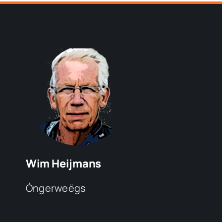
Wim Heijmans
Óngerweëgs