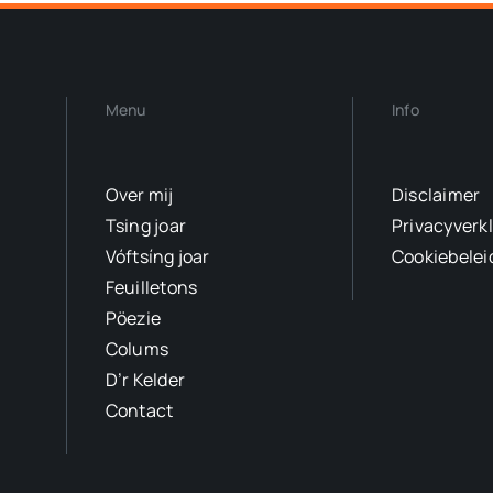
Menu
Info
Over mij
Disclaimer
Tsing joar
Privacyverk
Vóftsíng joar
Cookiebelei
Feuilletons
Pöezie
Colums
D’r Kelder
Contact