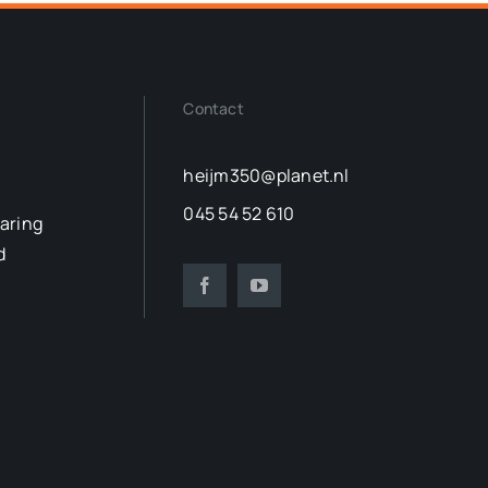
Contact
heijm350@planet.nl
045 54 52 610
laring
d