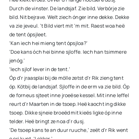
Durch de vinster. De landsjaf. Zie bild. Verbórje zie
bild. Nit bejrave. Welt ziech ónger inne dekke. Dekke
va zie jeveul. ’t Bild viert mit ‘m mit. Raest woa heë
de tent ópsjleet.
‘Kan iech hei mieng tent ópsjloa?’
‘Doe kans óch hei binne sjloffe. Iech han tsimmere
jenóg.’
‘Iech sjlof lever in de tent.’
Óp d’r jraasplai bij de mölle zetst d’r Rik zieng tent
óp. Kötbij de landsjaf. Sjloffe in de erm va zie bild. Óp
de forneus sjteet inne jroeëse kessel. Mit inne leffel
reurt d’r Maarten in de tsoep. Heë kaocht ing dikke
tsoep. Dikke sjneie broeëd mit kieës ligke óp inne
telder. Heë bringt ze noa d’r dusj.
‘De tsoep kans te an duur ruuche,’ zeët d’r Rik went
e eri kunt. ‘Lekker.’