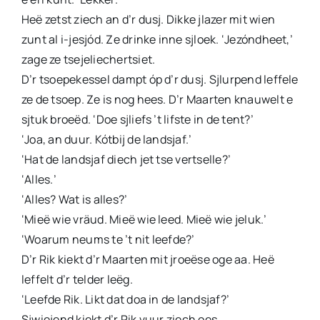
Heë zetst ziech an d’r dusj. Dikke jlazer mit wien
zunt al i-jesjód. Ze drinke inne sjloek. ‘Jezóndheet,’
zage ze tsejeliechertsiet.
D’r tsoepekessel dampt óp d’r dusj. Sjlurpend leffele
ze de tsoep. Ze is nog hees. D’r Maarten knauwelt e
sjtuk broeëd. ‘Doe sjliefs ’t lifste in de tent?’
‘Joa, an duur. Kótbij de landsjaf.’
‘Hat de landsjaf diech jet tse vertselle?’
‘Alles.’
‘Alles? Wat is alles?’
‘Mieë wie vräud. Mieë wie leed. Mieë wie jeluk.’
‘Woarum neums te ’t nit leefde?’
D’r Rik kiekt d’r Maarten mit jroeëse oge aa. Heë
leffelt d’r telder leëg.
‘Leefde Rik. Likt dat doa in de landsjaf?’
Sjwiejend kiekt d’r Rik vuur ziech oes.