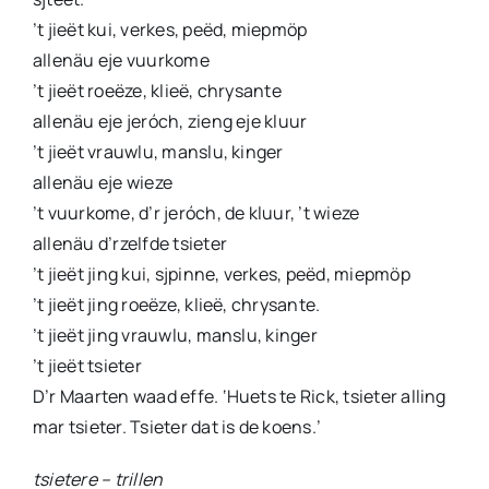
’t jieët kui, verkes, peëd, miepmöp
allenäu eje vuurkome
’t jieët roeëze, klieë, chrysante
allenäu eje jeróch, zieng eje kluur
’t jieët vrauwlu, manslu, kinger
allenäu eje wieze
’t vuurkome, d’r jeróch, de kluur, ’t wieze
allenäu d’rzelfde tsieter
’t jieët jing kui, sjpinne, verkes, peëd, miepmöp
’t jieët jing roeëze, klieë, chrysante.
’t jieët jing vrauwlu, manslu, kinger
’t jieët tsieter
D’r Maarten waad effe. ‘Huets te Rick, tsieter alling
mar tsieter. Tsieter dat is de koens.’
tsietere – trillen