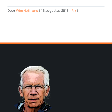
Door
Wim Heijmans
|
15 augustus 2013
|
Rik
|