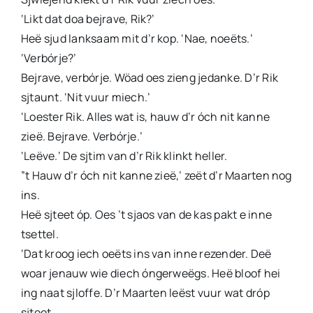
‘Likt dat doa bejrave, Rik?’
Heë sjud lanksaam mit d’r kop. ‘Nae, noeëts.’
‘Verbórje?’
Bejrave, verbórje. Wöad oes zieng jedanke. D’r Rik
sjtaunt. ‘Nit vuur miech.’
‘Loester Rik. Alles wat is, hauw d’r óch nit kanne
zieë. Bejrave. Verbórje.’
‘Leëve.’ De sjtim van d’r Rik klinkt heller.
”t Hauw d’r óch nit kanne zieë,’ zeët d’r Maarten nog
ins.
Heë sjteet óp. Oes ’t sjaos van de kas pakt e inne
tsettel.
‘Dat kroog iech oeëts ins van inne rezender. Deë
woar jenauw wie diech óngerweëgs. Heë bloof hei
ing naat sjloffe. D’r Maarten leëst vuur wat dróp
sjteet.