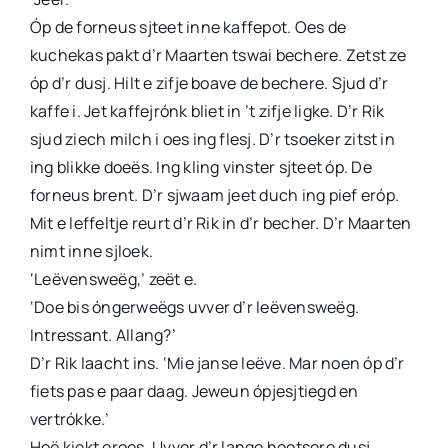
Óp de forneus sjteet inne kaffepot. Oes de
kuchekas pakt d’r Maarten tswai bechere. Zetst ze
óp d’r dusj. Hilt e zifje boave de bechere. Sjud d’r
kaffe i. Jet kaffejrónk bliet in ’t zifje ligke. D’r Rik
sjud ziech milch i oes ing flesj. D’r tsoeker zitst in
ing blikke doeës. Ing kling vinster sjteet óp. De
forneus brent. D’r sjwaam jeet duch ing pief eróp.
Mit e leffeltje reurt d’r Rik in d’r becher. D’r Maarten
nimt inne sjloek.
‘Leëvensweëg,’ zeët e.
‘Doe bis óngerweëgs uvver d’r leëvensweëg.
Intressant. Allang?’
D’r Rik laacht ins. ‘Mie janse leëve. Mar noen óp d’r
fiets pas e paar daag. Jeweun ópjesjtiegd en
vertrókke.’
Heë kiekt eroes. Uvver d’r lange hootsere dusj.