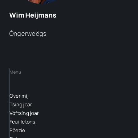
Wim Heijmans
Óngerweëgs
Menu
Over mij
Tsing joar
Vóftsíng joar
Feuilletons
Pöezie