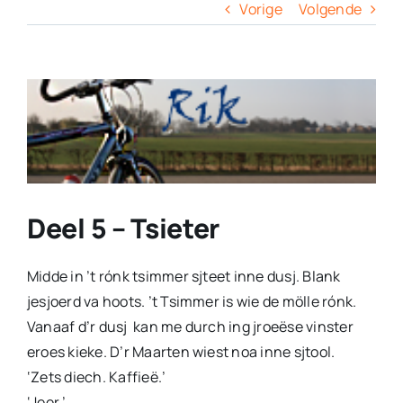
Columns
Vorige
Volgende
Overige
View
Larger
Contact
Image
Deel 5 – Tsieter
Midde in ’t rónk tsimmer sjteet inne dusj. Blank
jesjoerd va hoots. ’t Tsimmer is wie de mölle rónk.
Vanaaf d’r dusj kan me durch ing jroeëse vinster
eroes kieke. D’r Maarten wiest noa inne sjtool.
‘Zets diech. Kaffieë.’
‘Jeer.’