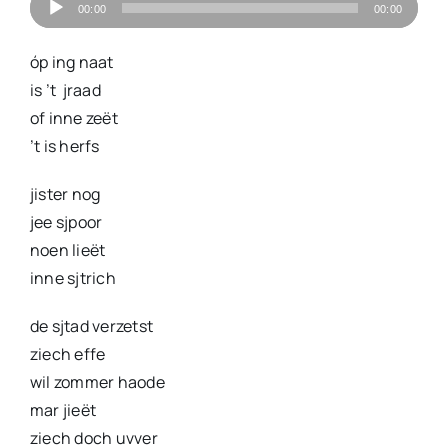
Audiospeler
00:00
00:00
óp ing naat
is ’t jraad
of inne zeët
’t is herfs
jister nog
jee sjpoor
noen lieët
inne sjtrich
de sjtad verzetst
ziech effe
wil zommer haode
mar jieët
ziech doch uvver