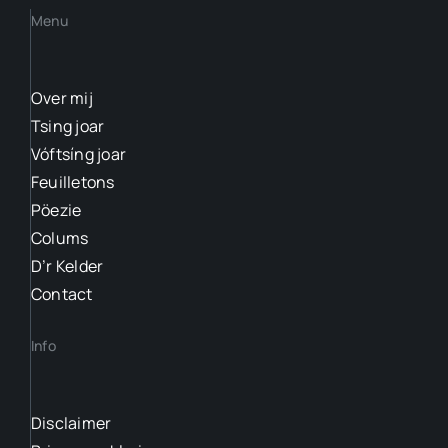
Menu
Over mij
Tsing joar
Vóftsíng joar
Feuilletons
Pöezie
Colums
D’r Kelder
Contact
Info
Disclaimer