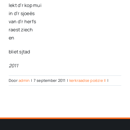
lekt d’r kop mui
in d’r sjoeës
van d’r herfs
raest ziech
en
bliet sjtad
2011
Door
admin
|
7 september 2011
|
kerkraadse poëzie II
|