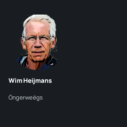
Wim Heijmans
Óngerweëgs