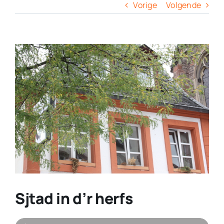
Columns
Vorige
Volgende
Overige
View
Larger
Contact
Image
Sjtad in d’r herfs