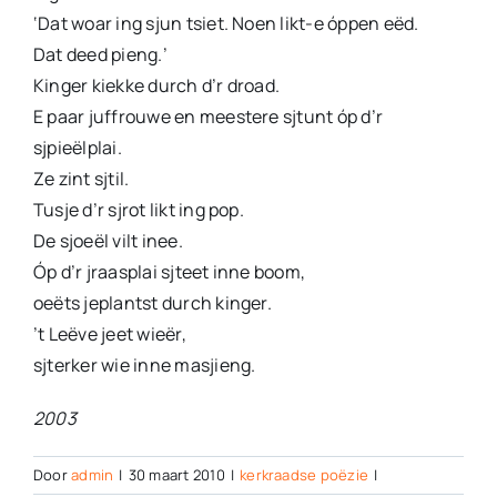
‘Dat woar ing sjun tsiet. Noen likt-e óppen eëd.
Dat deed pieng.’
Kinger kiekke durch d’r droad.
E paar juffrouwe en meestere sjtunt óp d’r
sjpieëlplai.
Ze zint sjtil.
Tusje d’r sjrot likt ing pop.
De sjoeël vilt inee.
Óp d’r jraasplai sjteet inne boom,
oeëts jeplantst durch kinger.
’t Leëve jeet wieër,
sjterker wie inne masjieng.
2003
Door
admin
|
30 maart 2010
|
kerkraadse poëzie
|