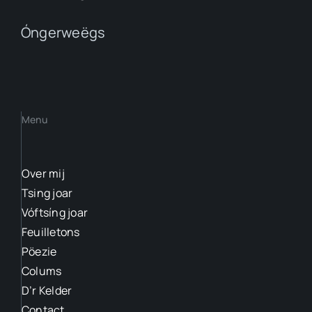
Óngerweëgs
Menu
Over mij
Tsing joar
Vóftsíng joar
Feuilletons
Pöezie
Colums
D’r Kelder
Contact