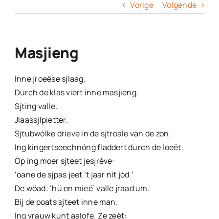
Columns
Vorige
Volgende
Overige
Masjieng
Contact
Inne jroeëse sjlaag.
Durch de klas viert inne masjieng.
Sjting valle.
Jlaassjlpietter.
Sjtubwólke drieve in de sjtroale van de zon.
Ing kingertseechnóng fladdert durch de loeët.
Óp ing moer sjteet jesjrève:
‘oane de sjpas jeet ’t jaar nit jód.’
De wöad: ‘hü en mieë’ valle jraad um.
Bij de poats sjteet inne man.
Ing vrauw kunt aalofe. Ze zeët: