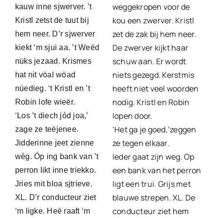
weggekropen voor de
kauw inne sjwerver. ’t
kou een zwerver. Kristl
Kristl zetst de tuut bij
zet de zak bij hem neer.
hem neer. D’r sjwerver
De zwerver kijkt haar
kiekt ‘m sjui aa. ’t Weëd
schuw aan. Er wordt
nüks jezaad. Krismes
niets gezegd. Kerstmis
hat nit vöal wöad
heeft niet veel woorden
nüedieg. ‘t Kristl en ’t
nodig. Kristl en Robin
Robin lofe wieër.
lopen door.
‘Los ’t diech jód joa,’
‘Het ga je goed,’zeggen
zage ze teëjenee.
ze tegen elkaar.
Jidderinne jeet zienne
Ieder gaat zijn weg. Op
wèg. Óp ing bank van ’t
een bank van het perron
perron likt inne triekko.
ligt een trui. Grijs met
Jries mit bloa sjtrieve.
blauwe strepen. XL. De
XL. D’r conducteur ziet
conducteur ziet hem
‘m ligke. Heë raaft ‘m