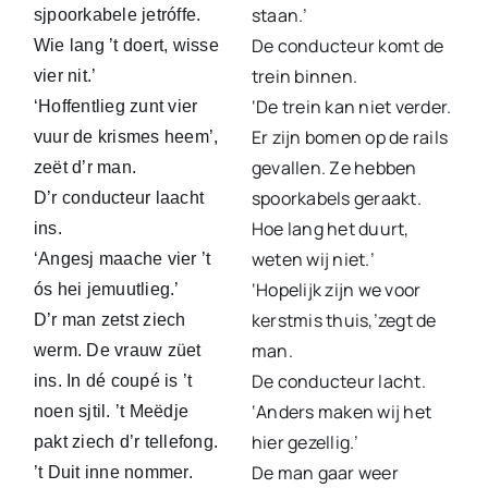
staan.’
sjpoorkabele jetróffe.
De conducteur komt de
Wie lang ’t doert, wisse
trein binnen.
vier nit.’
‘De trein kan niet verder.
‘Hoffentlieg zunt vier
Er zijn bomen op de rails
vuur de krismes heem’,
gevallen. Ze hebben
zeët d’r man.
spoorkabels geraakt.
D’r conducteur laacht
Hoe lang het duurt,
ins.
weten wij niet.’
‘Angesj maache vier ’t
‘Hopelijk zijn we voor
ós hei jemuutlieg.’
kerstmis thuis,’zegt de
D’r man zetst ziech
man.
werm. De vrauw züet
De conducteur lacht.
ins. In dé coupé is ’t
‘Anders maken wij het
noen sjtil. ’t Meëdje
hier gezellig.’
pakt ziech d’r tellefong.
De man gaar weer
’t Duit inne nommer.