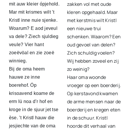
zakken vol met oude
mit auw kleier ópjehold.
kleren opgehaald. Maar
Mar mit krismes wilt ’t
met kerstmis wilt Kristl
Kristl inne nuie sjenke.
een nieuwe trui
Woarum? E aod jeveul
schenken. Waarom? Een
va dele? Ziech sjuldieg
oud gevoel van delen?
veule? Vier hant
Zich schuldig voelen?
zoeëvöal en zie zoeë
Wij hebben zoveel en zij
winnieg.
zo weinig?
Bij de oma heem
Haar oma woonde
hauwe ze inne
vroeger op een boerderij.
boerehof. Óp
Op kerstavond kwamen
krisoavend koame de
de arme mensen naar de
erm lü noa d’r hof en
boerderij en kregen eten
kroge in de sjuur jet tse
in de schuur. Kristl
èse. ’t Kristl hauw die
hoorde dit verhaal van
jesjiechte van de oma