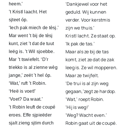
‘Dankjewel voor het
heem.’
geduld. Wij kunnen
’t Kristl laacht. Het
verder. Voor kerstmis
sjteet óp.
zijn we thuis.’
‘Iech pak miech de tèsj.’
Kristl lacht. Ze staat op.
Mar went ’t bij de tèsj
'Ik pak de tas.’
kunt, ziet ’t dat de tuut
Maar als ze bij de tas
leëg is. ’t Wil sjoebbe.
komt, ziet ze dat de zak
Mar ’t tswiefelt. ‘D’r
leeg is. Ze wil mopperen.
triekko is al zienne wèg
Maar ze twijfelt.
jange,’ zeët ’t hel óp.
‘De trui is al zijn weg
‘Wat,’ ruft ’t Robin.
gegaan,’zegt ze hardop.
‘Heë is voet!’
‘Wat,’ roept Robin.
‘Voet? Da waat.’
‘Hij is weg!’
’t Robin leuft de coupé
‘Weg? Wacht even.’
eroes. Effe sjpieëder
Robin gaat uit de coupé.
sjalt zieng sjtim durch