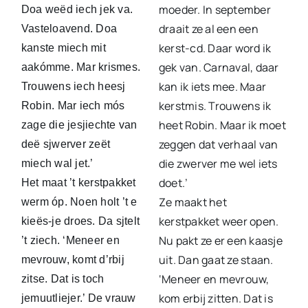
moeder. In september
Doa weëd iech jek va.
draait ze al een een
Vasteloavend. Doa
kerst-cd. Daar word ik
kanste miech mit
gek van. Carnaval, daar
aakómme. Mar krismes.
kan ik iets mee. Maar
Trouwens iech heesj
kerstmis. Trouwens ik
Robin. Mar iech mós
heet Robin. Maar ik moet
zage die jesjiechte van
zeggen dat verhaal van
deë sjwerver zeët
die zwerver me wel iets
miech wal jet.’
doet.’
Het maat ’t kerstpakket
Ze maakt het
werm óp. Noen holt ’t e
kerstpakket weer open.
kieës-je droes. Da sjtelt
Nu pakt ze er een kaasje
’t ziech. ‘Meneer en
uit. Dan gaat ze staan.
mevrouw, komt d’rbij
‘Meneer en mevrouw,
zitse. Dat is toch
kom erbij zitten. Dat is
jemuutliejer.’ De vrauw