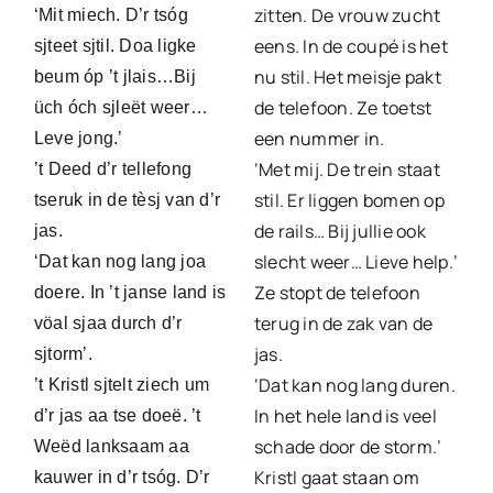
zitten. De vrouw zucht
‘Mit miech. D’r tsóg
eens. In de coupé is het
sjteet sjtil. Doa ligke
nu stil. Het meisje pakt
beum óp ’t jlais…Bij
de telefoon. Ze toetst
üch óch sjleët weer…
een nummer in.
Leve jong.’
‘Met mij. De trein staat
’t Deed d’r tellefong
stil. Er liggen bomen op
tseruk in de tèsj van d’r
de rails… Bij jullie ook
jas.
slecht weer… Lieve help.’
‘Dat kan nog lang joa
Ze stopt de telefoon
doere. In ’t janse land is
terug in de zak van de
vöal sjaa durch d’r
jas.
sjtorm’.
‘Dat kan nog lang duren.
’t Kristl sjtelt ziech um
In het hele land is veel
d’r jas aa tse doeë. ’t
schade door de storm.’
Weëd lanksaam aa
Kristl gaat staan om
kauwer in d’r tsóg. D’r