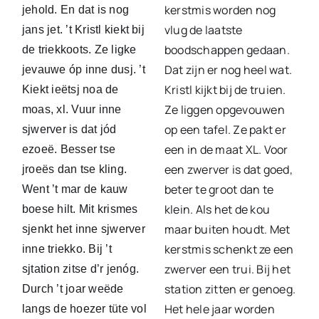
kerstmis worden nog
jehold. En dat is nog
vlug de laatste
jans jet. ’t Kristl kiekt bij
boodschappen gedaan.
de triekkoots. Ze ligke
Dat zijn er nog heel wat.
jevauwe óp inne dusj. ’t
Kristl kijkt bij de truien.
Kiekt ieëtsj noa de
Ze liggen opgevouwen
moas, xl. Vuur inne
op een tafel. Ze pakt er
sjwerver is dat jód
een in de maat XL. Voor
ezoeë. Besser tse
een zwerver is dat goed,
jroeës dan tse kling.
beter te groot dan te
Went ’t mar de kauw
klein. Als het de kou
boese hilt. Mit krismes
maar buiten houdt. Met
sjenkt het inne sjwerver
kerstmis schenkt ze een
inne triekko. Bij ’t
zwerver een trui. Bij het
sjtation zitse d’r jenóg.
station zitten er genoeg.
Durch ’t joar weëde
Het hele jaar worden
langs de hoezer tüte vol