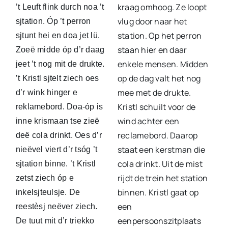
kraag omhoog. Ze loopt
’t Leuft flink durch noa ’t
vlug door naar het
sjtation. Óp ’t perron
station. Op het perron
sjtunt hei en doa jet lü.
staan hier en daar
Zoeë midde óp d’r daag
enkele mensen. Midden
jeet ’t nog mit de drukte.
op de dag valt het nog
’t Kristl sjtelt ziech oes
mee met de drukte.
d’r wink hinger e
Kristl schuilt voor de
reklamebord. Doa-óp is
wind achter een
inne krismaan tse zieë
reclamebord. Daarop
deë cola drinkt. Oes d’r
staat een kerstman die
nieëvel viert d’r tsóg ’t
cola drinkt. Uit de mist
sjtation binne. ’t Kristl
rijdt de trein het station
zetst ziech óp e
binnen. Kristl gaat op
inkelsjteulsje. De
een
reestèsj neëver ziech.
eenpersoonszitplaats
De tuut mit d’r triekko