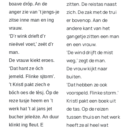
zitten. De reistas naast
boave dróp. An de
zich. De zak met de trui
anger zie van ’t jengs-je
er bovenop. Aan de
zitse inne man en ing
andere kant van het
vrauw.
gangetje zitten een man
‘D'r wink drieft d’r
en een vrouw.
nieëvel voet,’ zeët d’r
‘De wind drijft de mist
man.
weg,’ zegt de man.
De vrauw kiekt eroes.
De vrouw kijkt naar
‘Dat hant ze óch
buiten.
jemeld. Flinke sjtorm’.
‘Dat hebben ze ook
’t Kristl pakt ziech e
voorspeld. Flinke storm.’
bóch oes de tèsj. Óp de
Kristl pakt een boek uit
reze tusje heem en ’t
de tas. Op de reizen
werk hat ’t al jans jet
tussen thuis en het werk
bucher jeleëze. An duur
heeft ze al heel wat
klinkt ing fleut. E