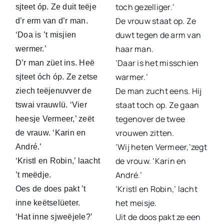
toch gezelliger.’
sjteet óp. Ze duit teëje
De vrouw staat op. Ze
d’r erm van d’r man.
duwt tegen de arm van
‘Doa is ’t misjien
haar man.
wermer.’
‘Daar is het misschien
D’r man züet ins. Heë
warmer.’
sjteet óch óp. Ze zetse
De man zucht eens. Hij
ziech teëjenuvver de
staat toch op. Ze gaan
tswai vrauwlü. ‘Vier
tegenover de twee
heesje Vermeer,’ zeët
vrouwen zitten.
de vrauw. ‘Karin en
‘Wij heten Vermeer,’zegt
André.’
de vrouw. ‘Karin en
‘Kristl en Robin,’ laacht
André.’
’t meëdje.
‘Kristl en Robin,’ lacht
Oes de does pakt ’t
het meisje.
inne keëtselüeter.
Uit de doos pakt ze een
‘Hat inne sjweëjele?’