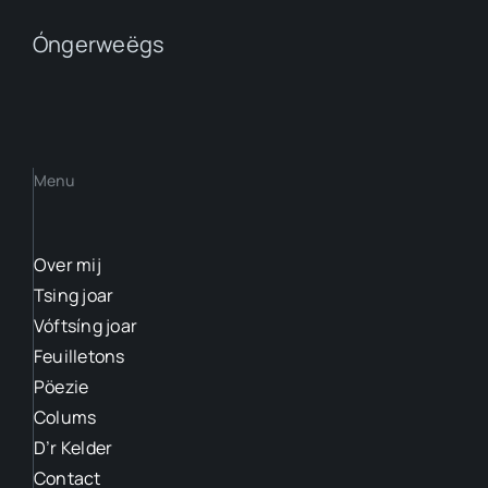
Óngerweëgs
Menu
Over mij
Tsing joar
Vóftsíng joar
Feuilletons
Pöezie
Colums
D’r Kelder
Contact