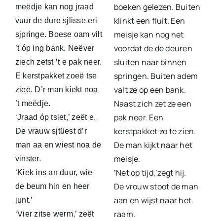
boeken gelezen. Buiten
meëdje kan nog jraad
klinkt een fluit. Een
vuur de dure sjlisse eri
meisje kan nog net
sjpringe. Boese oam vilt
voordat de de deuren
’t óp ing bank. Neëver
sluiten naar binnen
ziech zetst ’t e pak neer.
springen. Buiten adem
E kerstpakket zoeë tse
valt ze op een bank.
zieë. D’r man kiekt noa
Naast zich zet ze een
’t meëdje.
pak neer. Een
‘Jraad óp tsiet,’ zeët e.
kerstpakket zo te zien.
De vrauw sjtüest d’r
De man kijkt naar het
man aa en wiest noa de
meisje.
vinster.
‘Net op tijd,’zegt hij.
‘Kiek ins an duur, wie
De vrouw stoot de man
de beum hin en heer
aan en wijst naar het
junt.’
raam.
‘Vier zitse werm,’ zeët