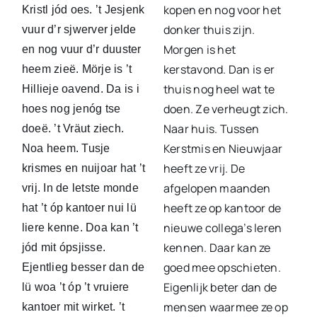
kopen en nog voor het
Kristl jód oes. ’t Jesjenk
donker thuis zijn.
vuur d’r sjwerver jelde
Morgen is het
en nog vuur d’r duuster
kerstavond. Dan is er
heem zieë. Mörje is ’t
thuis nog heel wat te
Hillieje oavend. Da is i
doen. Ze verheugt zich.
hoes nog jenóg tse
Naar huis. Tussen
doeë. ’t Vräut ziech.
Kerstmis en Nieuwjaar
Noa heem. Tusje
heeft ze vrij. De
krismes en nuijoar hat ’t
afgelopen maanden
vrij. In de letste monde
heeft ze op kantoor de
hat ’t óp kantoer nui lü
nieuwe collega’s leren
liere kenne. Doa kan ’t
kennen. Daar kan ze
jód mit ópsjisse.
goed mee opschieten.
Ejentlieg besser dan de
Eigenlijk beter dan de
lü woa ’t óp ’t vruiere
mensen waarmee ze op
kantoer mit wirket. ’t