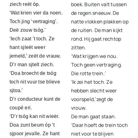
boek. Buiten valt tussen
ziech reët óp.
de regen sneeuw. De
‘Wat krien vier da noen.
natte vlokken plakken op
Toch jing ‘vertraging’.
de ruiten. De man kijkt
Deë zouw tsóg.’
rond. Hij gaat rechtop
‘Iech zaat ’t toch. Ze
zitten.
hant sjleët weer
‘Wat krijgen we nou.
jemeld,’ zeët de vrauw.
Toch geen vertraging.
D’r man sjtelt ziech.
Die rotte trein.’
‘Doa broecht de tsóg
'Ik zei het toch. Ze
toch nit vuur tse blieve
hebben slecht weer
sjtoa.’
voorspeld,’zegt de
D’r conducteur kunt de
vrouw.
coupé eri.
De man gaat staan.
‘D’r tsóg kan nit wieër.
‘Daar hoeft de trein toch
Doa zunt beum óp ’t
niet voor te blijven
sjpoor jevalle. Ze hant