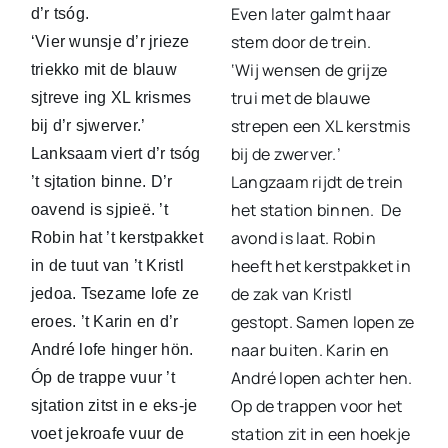
Even later galmt haar
d’r tsóg.
stem door de trein.
‘Vier wunsje d’r jrieze
‘Wij wensen de grijze
triekko mit de blauw
trui met de blauwe
sjtreve ing XL krismes
strepen een XL kerstmis
bij d’r sjwerver.’
bij de zwerver.’
Lanksaam viert d’r tsóg
Langzaam rijdt de trein
’t sjtation binne. D’r
het station binnen. De
oavend is sjpieë. ’t
avond is laat. Robin
Robin hat ’t kerstpakket
heeft het kerstpakket in
in de tuut van ’t Kristl
de zak van Kristl
jedoa. Tsezame lofe ze
gestopt. Samen lopen ze
eroes. ’t Karin en d’r
naar buiten. Karin en
André lofe hinger hön.
André lopen achter hen.
Óp de trappe vuur ’t
Op de trappen voor het
sjtation zitst in e eks-je
station zit in een hoekje
voet jekroafe vuur de