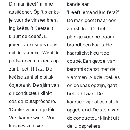
kandelaar.
D’r man jieët ‘m inne
‘Heeft iemand lucifers?’
aasjtècher. Óp ’t plenks-
De man geeft haar een
je vuur de vinster brent
aansteker. Op het
ing keëts. ’t Keëtselit
plankje voor het raam
kluurt de coupé. E
brandt een kaars. Het
jeveul va krismes danst
kaarslicht kleurt de
mit de vlamme. Went de
coupé. Een gevoel van
plets-jer en d’r kieës óp
kerstmis danst met de
zunt, jeet ’t lit aa. De
vlammen. Als de koekjes
keëtse zunt al e sjtuk
en de kaas op zijn, gaat
ópjebrank. De sjtim van
het licht aan. De
d’r conducteur klinkt
kaarsen zijn al een stuk
oes de lautsjprèchere.
opgebrand. De stem van
‘Danke vuur d’r jedóld.
de conducteur klinkt uit
Vier kanne wieër. Vuur
de luidsprekers.
krismes zunt vier