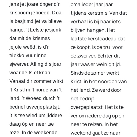
oma ieder jaar jaar
jans jet joare ónger d’r
tijdens kerstmis. Van dat
krisboom jehoeëd. Doa
verhaal is bij haar iets
is besjtimd jet va blieve
blijven hangen. Het
hange. ’t Letste jesjenk
laatste kerstcadeau dat
dat mit de krismes
ze koopt, is de trui voor
jejole weëd, is d’r
de zwerver. Echter dit
triekko vuur inne
jaar was er weinig tijd.
sjwerver. Alling dis joar
Sinds de zomer werkt
woar de tsiet knap.
Kristl in het noorden van
Vanaaf d’r zommer wirkt
het land. Ze werd door
’t Kristl in ’t norde van ’t
het bedrijf
land. ’t Woeëd durch ’t
overgeplaatst. Het is te
bedrief uvverjeplaatsjt.
ver om iedere dag op en
’t Is tse wied um jiddere
neer te reizen. In het
daag óp en neer tse
weekend gaat ze naar
reze. In de weekende