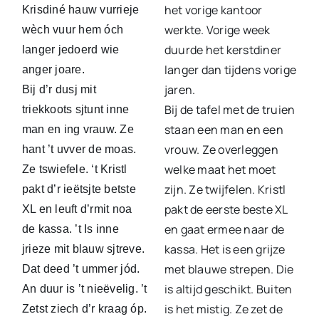
het vorige kantoor
Krisdiné hauw vurrieje
werkte. Vorige week
wèch vuur hem óch
duurde het kerstdiner
langer jedoerd wie
langer dan tijdens vorige
anger joare.
jaren.
Bij d’r dusj mit
Bij de tafel met de truien
triekkoots sjtunt inne
staan een man en een
man en ing vrauw. Ze
vrouw. Ze overleggen
hant ’t uvver de moas.
welke maat het moet
Ze tswiefele. ‘t Kristl
zijn. Ze twijfelen. Kristl
pakt d’r ieëtsjte betste
pakt de eerste beste XL
XL en leuft d’rmit noa
en gaat ermee naar de
de kassa. ’t Is inne
kassa. Het is een grijze
jrieze mit blauw sjtreve.
met blauwe strepen. Die
Dat deed ’t ummer jód.
is altijd geschikt. Buiten
An duur is ’t nieëvelig. ’t
is het mistig. Ze zet de
Zetst ziech d’r kraag óp.