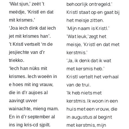
behoorlijk ontregeld.’
‘Wat sjun,’ zeët ’t
Kristl staat op en gaat bij
meëdje, ‘Kristl en dat
het meisje zitten.
mit krismes.’
‘Mijn naam is Kristl.’
‘Joa iech dink dat iech
‘Wat leuk,’zegt het
jet mit krismes han’.
meisje, ‘Kristl en dat met
’t Kristl vertselt ‘m de
kerstmis.’
jesjiechte van d’r
‘Ja, ik denk dat ik wat
triekko.
met kersmis heb.’
‘Iech han nüks mit
Kristl vertelt het verhaal
krismes. Iech woeën in
van de trui.
e hoes mit ing vrauw,
'Ik heb niets met
die in d’r aujoes al
kerstmis. Ik woon in een
aavingt uvver
huis met een vrouw, die
wainachte, mieng mam.
in augustus al begint
En in d’r september al
met kerstmis, mijn
ins ing kris-cd sjpilt.