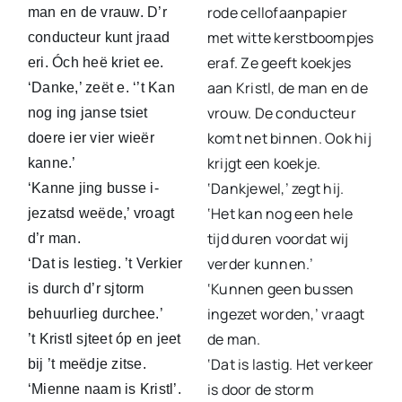
rode cellofaanpapier
man en de vrauw. D’r
met witte kerstboompjes
conducteur kunt jraad
eraf. Ze geeft koekjes
eri. Óch heë kriet ee.
aan Kristl, de man en de
‘Danke,’ zeët e. ‘’t Kan
vrouw. De conducteur
nog ing janse tsiet
komt net binnen. Ook hij
doere ier vier wieër
krijgt een koekje.
kanne.’
‘Dankjewel,’ zegt hij.
‘Kanne jing busse i-
‘Het kan nog een hele
jezatsd weëde,’ vroagt
tijd duren voordat wij
d’r man.
verder kunnen.’
‘Dat is lestieg. ’t Verkier
‘Kunnen geen bussen
is durch d’r sjtorm
ingezet worden,’ vraagt
behuurlieg durchee.’
de man.
’t Kristl sjteet óp en jeet
‘Dat is lastig. Het verkeer
bij ’t meëdje zitse.
is door de storm
‘Mienne naam is Kristl’.