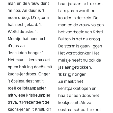
haar jas aan te trekken.
man en de vrauw dunt
Langzaam wordt het
‘m noa. An duur is ’t
kouder in de trein. De
noen drüeg. D’r sjtorm
man en de vrouw volgen
hat ziech jelaad. ’t
het voorbeeld van Kristl.
Weëd duuster. ’t
Buiten is het nu droog.
Meëdje hat noen óch
De storm is gaan liggen.
d’r jas aa.
Het wordt donker. Het
‘Iech krien honger.’
meisje heeft nu ook de
Het maat ’t kerstpakket
jas aangetrokken.
óp en holt ing doeës mit
'Ik krijg honger.’
kuchs-jer droes. Ónger
Ze maakt het
’t ópsjtoa riest het ’t
kerstpakket open en
roeë cellofaanpapier
haalt er een doos met
mit wiese krisbeumpjer
koekjes uit. Als ze
d’rva. ’t Prezenteert de
opstaat scheurt ze het
kuchs-jer an ’t Kristl, d’r