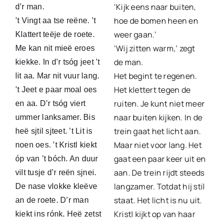
‘Kijk eens naar buiten,
d’r man.
hoe de bomen heen en
’t Vingt aa tse reëne. ’t
weer gaan.’
Klattert teëje de roete.
‘Wij zitten warm,’ zegt
Me kan nit mieë eroes
de man.
kiekke. In d’r tsóg jeet ’t
Het begint te regenen.
lit aa. Mar nit vuur lang.
Het klettert tegen de
’t Jeet e paar moal oes
ruiten. Je kunt niet meer
en aa. D’r tsóg viert
naar buiten kijken. In de
ummer lanksamer. Bis
trein gaat het licht aan.
heë sjtil sjteet. ’t Lit is
Maar niet voor lang. Het
noen oes. ’t Kristl kiekt
gaat een paar keer uit en
óp van ’t bóch. An duur
aan. De trein rijdt steeds
vilt tusje d’r reën sjnei.
langzamer. Totdat hij stil
De nase vlokke kleëve
staat. Het licht is nu uit.
an de roete. D’r man
Kristl kijkt op van haar
kiekt ins rónk. Heë zetst