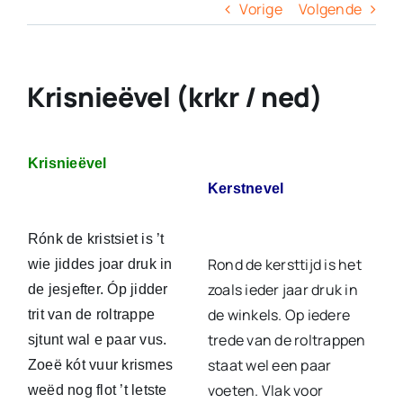
Columns
Vorige
Volgende
Overige
Krisnieëvel (krkr / ned)
Contact
Krisnieëvel
Kerstnevel
Rónk de kristsiet is ’t
Rond de kersttijd is het
wie jiddes joar druk in
zoals ieder jaar druk in
de jesjefter. Óp jidder
de winkels. Op iedere
trit van de roltrappe
trede van de roltrappen
sjtunt wal e paar vus.
staat wel een paar
Zoeë kót vuur krismes
voeten. Vlak voor
weëd nog flot ’t letste