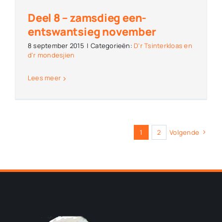
Deel 8 – zamsdieg een-
entswantsieg november
8 september 2015
|
Categorieën:
D'r Tsinterkloas en
d'r mondesjien
Lees meer
1
2
Volgende