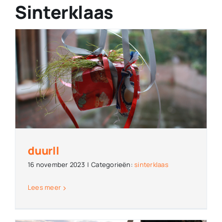
Columns
Sinterklaas
Overige
Contact
duurII
16 november 2023
|
Categorieën:
sinterklaas
Lees meer