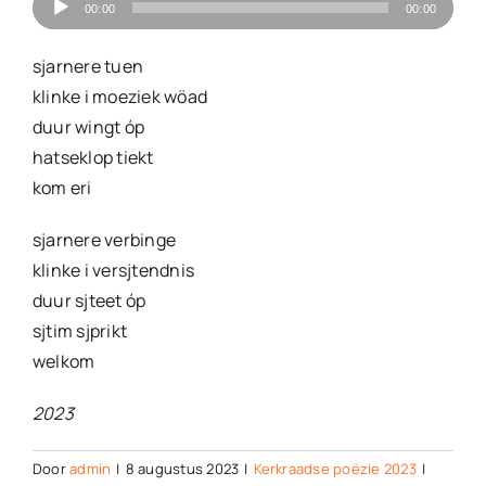
Audiospeler
00:00
00:00
sjarnere tuen
klinke i moeziek wöad
duur wingt óp
hatseklop tiekt
kom eri
sjarnere verbinge
klinke i versjtendnis
duur sjteet óp
sjtim sjprikt
welkom
2023
Door
admin
|
8 augustus 2023
|
Kerkraadse poëzie 2023
|