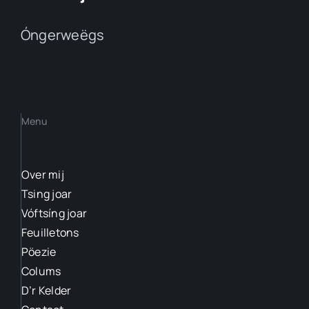
Óngerweëgs
Menu
Over mij
Tsing joar
Vóftsíng joar
Feuilletons
Pöezie
Colums
D’r Kelder