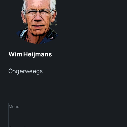
Wim Heijmans
Óngerweëgs
Menu