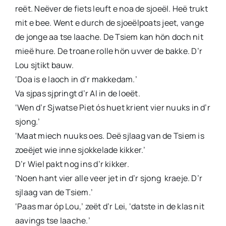
reët. Neëver de fiets leuft e noa de sjoeël. Heë trukt
mit e bee. Went e durch de sjoeëlpoats jeet, vange
de jonge aa tse laache. De Tsiem kan hön doch nit
mieë hure. De troane rolle hön uvver de bakke. D’r
Lou sjtikt bauw.
‘Doa is e laoch in d’r makkedam.’
Va sjpas sjpringt d’r Al in de loeët.
‘Wen d’r Sjwatse Piet ós huet krient vier nuuks in d’r
sjong.’
‘Maat miech nuuks oes. Deë sjlaag van de Tsiem is
zoeëjet wie inne sjokkelade kikker.’
D’r Wiel pakt nog ins d’r kikker.
‘Noen hant vier alle veer jet in d’r sjong kraeje. D’r
sjlaag van de Tsiem.’
‘Paas mar óp Lou,’ zeët d’r Lei, ‘datste in de klas nit
aavings tse laache.’