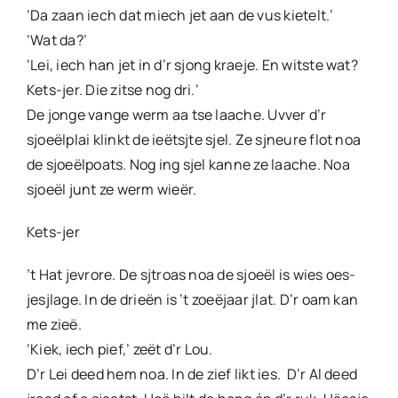
‘Da zaan iech dat miech jet aan de vus kietelt.’
‘Wat da?’
‘Lei, iech han jet in d’r sjong kraeje. En witste wat?
Kets-jer. Die zitse nog dri.’
De jonge vange werm aa tse laache. Uvver d’r
sjoeëlplai klinkt de ieëtsjte sjel. Ze sjneure flot noa
de sjoeëlpoats. Nog ing sjel kanne ze laache. Noa
sjoeël junt ze werm wieër.
Kets-jer
’t Hat jevrore. De sjtroas noa de sjoeël is wies oes-
jesjlage. In de drieën is ’t zoeëjaar jlat. D’r oam kan
me zieë.
‘Kiek, iech pief,’ zeët d’r Lou.
D’r Lei deed hem noa. In de zief likt ies. D’r Al deed