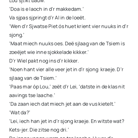
Lou sjtikt bauw.
‘Doa is e laoch in d’r makkedam.’
Va sjpas sjpringt d’r Al in de loeët.
‘Wen d’r Sjwatse Piet ós huet krient vier nuuks in d’r
sjong.’
‘Maat miech nuuks oes. Deë sjlaag van de Tsiem is
zoeëjet wie inne sjokkelade kikker.’
D’r Wiel pakt nog ins d’r kikker.
‘Noen hant vier alle veer jet in d’r sjong kraeje. D’r
sjlaag van de Tsiem.’
‘Paas mar óp Lou,’ zeët d’r Lei, ‘datste in de klas nit
aavings tse laache.’
‘Da zaan iech dat miech jet aan de vus kietelt.’
‘Wat da?’
‘Lei, iech han jet in d’r sjong kraeje. En witste wat?
Kets-jer. Die zitse nog dri.’