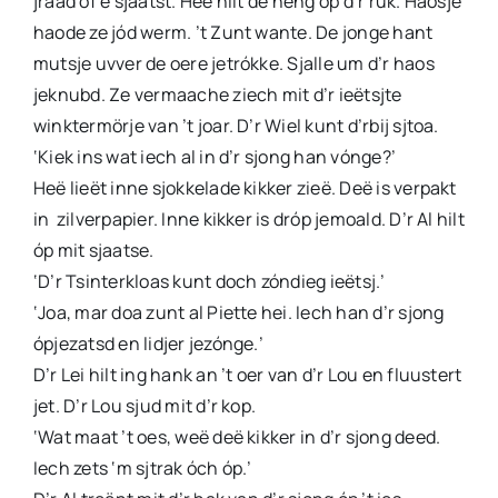
jraad of e sjaatst. Heë hilt de heng óp d’r ruk. Häosje
haode ze jód werm. ’t Zunt wante. De jonge hant
mutsje uvver de oere jetrókke. Sjalle um d’r haos
jeknubd. Ze vermaache ziech mit d’r ieëtsjte
winktermörje van ’t joar. D’r Wiel kunt d’rbij sjtoa.
‘Kiek ins wat iech al in d’r sjong han vónge?’
Heë lieët inne sjokkelade kikker zieë. Deë is verpakt
in zilverpapier. Inne kikker is dróp jemoald. D’r Al hilt
óp mit sjaatse.
‘D’r Tsinterkloas kunt doch zóndieg ieëtsj.’
‘Joa, mar doa zunt al Piette hei. Iech han d’r sjong
ópjezatsd en lidjer jezónge.’
D’r Lei hilt ing hank an ’t oer van d’r Lou en fluustert
jet. D’r Lou sjud mit d’r kop.
‘Wat maat ’t oes, weë deë kikker in d’r sjong deed.
Iech zets ‘m sjtrak óch óp.’