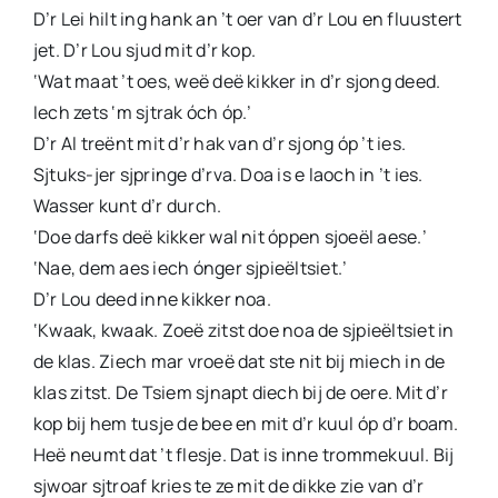
D’r Lei hilt ing hank an ’t oer van d’r Lou en fluustert
jet. D’r Lou sjud mit d’r kop.
‘Wat maat ’t oes, weë deë kikker in d’r sjong deed.
Iech zets ‘m sjtrak óch óp.’
D’r Al treënt mit d’r hak van d’r sjong óp ’t ies.
Sjtuks-jer sjpringe d’rva. Doa is e laoch in ’t ies.
Wasser kunt d’r durch.
‘Doe darfs deë kikker wal nit óppen sjoeël aese.’
‘Nae, dem aes iech ónger sjpieëltsiet.’
D’r Lou deed inne kikker noa.
‘Kwaak, kwaak. Zoeë zitst doe noa de sjpieëltsiet in
de klas. Ziech mar vroeë dat ste nit bij miech in de
klas zitst. De Tsiem sjnapt diech bij de oere. Mit d’r
kop bij hem tusje de bee en mit d’r kuul óp d’r boam.
Heë neumt dat ’t flesje. Dat is inne trommekuul. Bij
sjwoar sjtroaf kries te ze mit de dikke zie van d’r