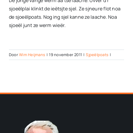
De jonge vange werm aa tse laache. Uvver d’r
sjoeëlplai klinkt de ieëtsjte sjel. Ze sjneure flot noa
de sjoeëlpoats. Nog ing sjel kanne ze laache. Noa
sjoeël junt ze werm wieër.
Door
Wim Heijmans
|
19 november 2011
|
Sjpeëlpoats
|