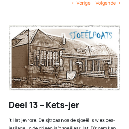
Columns
Vorige
Volgende
Overige
View
Larger
Contact
Image
Deel 13 – Kets-jer
’t Hat jevrore. De sjtroas noa de sjoeël is wies oes-
jesjlage. In de drieën is ’t zoeëjaar jlat. D’r oam kan