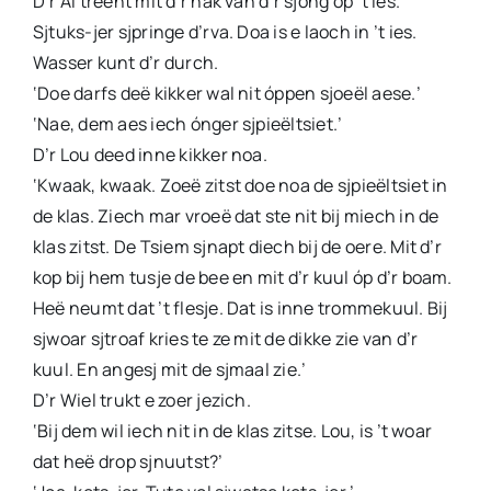
D’r Al treënt mit d’r hak van d’r sjong óp ’t ies.
Sjtuks-jer sjpringe d’rva. Doa is e laoch in ’t ies.
Wasser kunt d’r durch.
‘Doe darfs deë kikker wal nit óppen sjoeël aese.’
‘Nae, dem aes iech ónger sjpieëltsiet.’
D’r Lou deed inne kikker noa.
‘Kwaak, kwaak. Zoeë zitst doe noa de sjpieëltsiet in
de klas. Ziech mar vroeë dat ste nit bij miech in de
klas zitst. De Tsiem sjnapt diech bij de oere. Mit d’r
kop bij hem tusje de bee en mit d’r kuul óp d’r boam.
Heë neumt dat ’t flesje. Dat is inne trommekuul. Bij
sjwoar sjtroaf kries te ze mit de dikke zie van d’r
kuul. En angesj mit de sjmaal zie.’
D’r Wiel trukt e zoer jezich.
‘Bij dem wil iech nit in de klas zitse. Lou, is ’t woar
dat heë drop sjnuutst?’