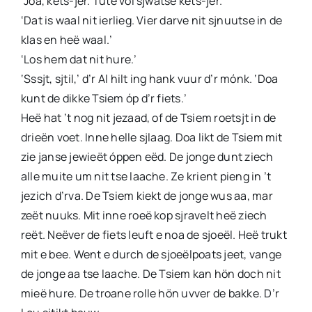
‘Joa, kets-jer. Tute vol sjwatse kets-jer.’
‘Dat is waal nit ierlieg. Vier darve nit sjnuutse in de
klas en heë waal.’
‘Los hem dat nit hure.’
‘Sssjt, sjtil,’ d’r Al hilt ing hank vuur d’r mónk. ‘Doa
kunt de dikke Tsiem óp d’r fiets.’
Heë hat ’t nog nit jezaad, of de Tsiem roetsjt in de
drieën voet. Inne helle sjlaag. Doa likt de Tsiem mit
zie janse jewieët óppen eëd. De jonge dunt ziech
alle muite um nit tse laache. Ze krient pieng in ’t
jezich d’rva. De Tsiem kiekt de jonge wus aa, mar
zeët nuuks. Mit inne roeë kop sjravelt heë ziech
reët. Neëver de fiets leuft e noa de sjoeël. Heë trukt
mit e bee. Went e durch de sjoeëlpoats jeet, vange
de jonge aa tse laache. De Tsiem kan hön doch nit
mieë hure. De troane rolle hön uvver de bakke. D’r