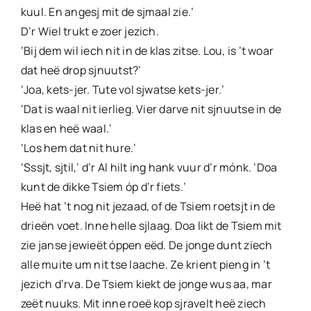
kuul. En angesj mit de sjmaal zie.’
D’r Wiel trukt e zoer jezich.
‘Bij dem wil iech nit in de klas zitse. Lou, is ’t woar
dat heë drop sjnuutst?’
‘Joa, kets-jer. Tute vol sjwatse kets-jer.’
‘Dat is waal nit ierlieg. Vier darve nit sjnuutse in de
klas en heë waal.’
‘Los hem dat nit hure.’
‘Sssjt, sjtil,’ d’r Al hilt ing hank vuur d’r mónk. ‘Doa
kunt de dikke Tsiem óp d’r fiets.’
Heë hat ’t nog nit jezaad, of de Tsiem roetsjt in de
drieën voet. Inne helle sjlaag. Doa likt de Tsiem mit
zie janse jewieët óppen eëd. De jonge dunt ziech
alle muite um nit tse laache. Ze krient pieng in ’t
jezich d’rva. De Tsiem kiekt de jonge wus aa, mar
zeët nuuks. Mit inne roeë kop sjravelt heë ziech