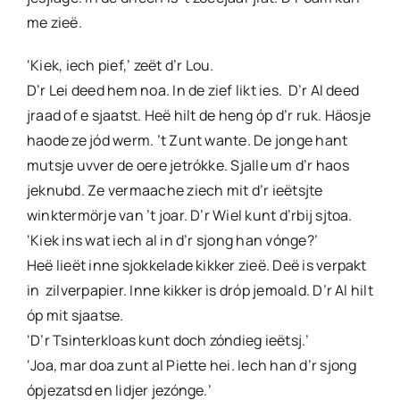
me zieë.
‘Kiek, iech pief,’ zeët d’r Lou.
D’r Lei deed hem noa. In de zief likt ies. D’r Al deed
jraad of e sjaatst. Heë hilt de heng óp d’r ruk. Häosje
haode ze jód werm. ’t Zunt wante. De jonge hant
mutsje uvver de oere jetrókke. Sjalle um d’r haos
jeknubd. Ze vermaache ziech mit d’r ieëtsjte
winktermörje van ’t joar. D’r Wiel kunt d’rbij sjtoa.
‘Kiek ins wat iech al in d’r sjong han vónge?’
Heë lieët inne sjokkelade kikker zieë. Deë is verpakt
in zilverpapier. Inne kikker is dróp jemoald. D’r Al hilt
óp mit sjaatse.
‘D’r Tsinterkloas kunt doch zóndieg ieëtsj.’
‘Joa, mar doa zunt al Piette hei. Iech han d’r sjong
ópjezatsd en lidjer jezónge.’