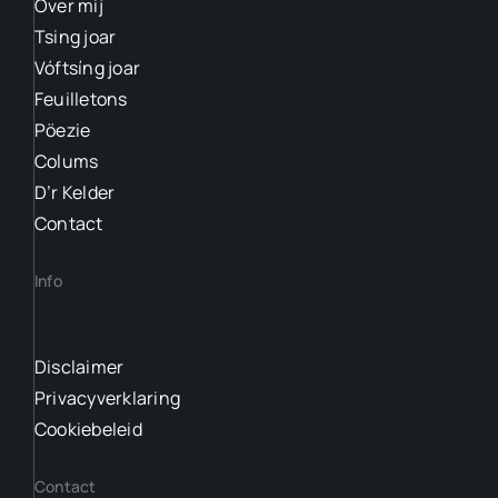
Over mij
Tsing joar
Vóftsíng joar
Feuilletons
Pöezie
Colums
D’r Kelder
Contact
Info
Disclaimer
Privacyverklaring
Cookiebeleid
Contact