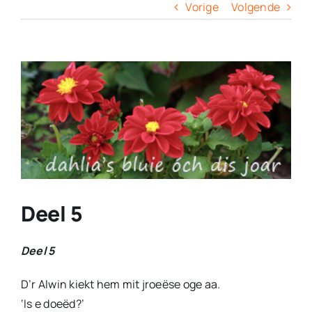
Columns
Vorige
Volgende
Overige
View
Larger
Contact
Image
Deel 5
Deel 5
D’r Alwin kiekt hem mit jroeëse oge aa.
‘Is e doeëd?’