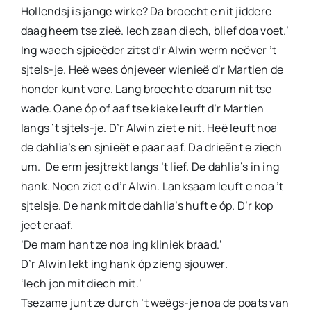
Hollendsj is jange wirke? Da broecht e nit jiddere
daag heem tse zieë. Iech zaan diech, blief doa voet.’
Ing waech sjpieëder zitst d’r Alwin werm neëver ’t
sjtels-je. Heë wees ónjeveer wienieë d’r Martien de
honder kunt vore. Lang broecht e doarum nit tse
wade. Oane óp of aaf tse kieke leuft d’r Martien
langs ’t sjtels-je. D’r Alwin ziet e nit. Heë leuft noa
de dahlia’s en sjnieët e paar aaf. Da drieënt e ziech
um. De erm jesjtrekt langs ’t lief. De dahlia’s in ing
hank. Noen ziet e d’r Alwin. Lanksaam leuft e noa ’t
sjtelsje. De hank mit de dahlia’s huft e óp. D’r kop
jeet eraaf.
‘De mam hant ze noa ing kliniek braad.’
D’r Alwin lekt ing hank óp zieng sjouwer.
‘Iech jon mit diech mit.’
Tsezame junt ze durch ’t weëgs-je noa de poats van