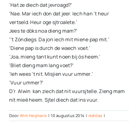
‘Hat ze diech dat jevroagd?’
‘Nae. Mar iech don dat jeer. Iech han ’t heur
vertseld. Heur oge sjtroalete.’
Jees te döks noa dieng mam?’
‘’t Zóndiegs. Da jon iech mit miene pap mit.’
‘Diene pap is durch de waech voet.’
‘Joa, mieng tant kunt noen bij ós heem.’
‘Bliet dieng mam lang voet?’
‘Ieh wees ’t nit. Misjien vuur ummer.’
‘Vuur ummer?’
D’r Alwin kan ziech dat nit vuursjtelle. Zieng mam
nit mieë heem. Sjtel diech dat ins vuur.
Door
Wim Heijmans
|
10 augustus 2014
|
dahlias
|