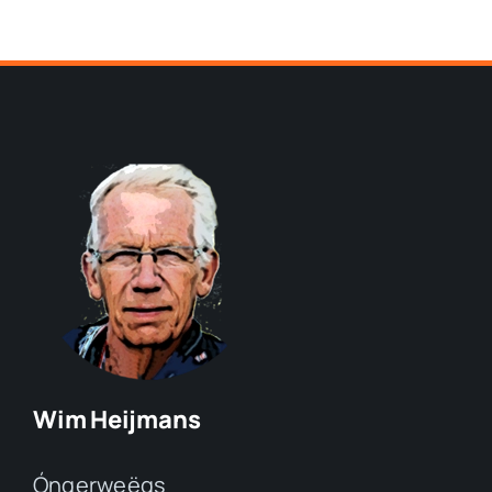
Wim Heijmans
Óngerweëgs