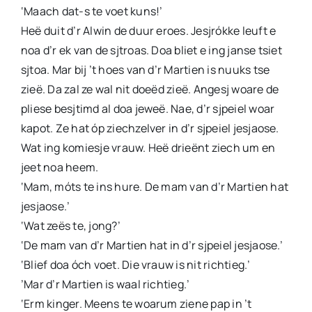
‘Maach dat-s te voet kuns!’
Heë duit d’r Alwin de duur eroes. Jesjrókke leuft e
noa d’r ek van de sjtroas. Doa bliet e ing janse tsiet
sjtoa. Mar bij ’t hoes van d’r Martien is nuuks tse
zieë. Da zal ze wal nit doeëd zieë. Angesj woare de
pliese besjtimd al doa jeweë. Nae, d’r sjpeiel woar
kapot. Ze hat óp ziechzelver in d’r sjpeiel jesjaose.
Wat ing komiesje vrauw. Heë drieënt ziech um en
jeet noa heem.
‘Mam, móts te ins hure. De mam van d’r Martien hat
jesjaose.’
‘Wat zeës te, jong?’
‘De mam van d’r Martien hat in d’r sjpeiel jesjaose.’
‘Blief doa óch voet. Die vrauw is nit richtieg.’
’Mar d’r Martien is waal richtieg.’
‘Erm kinger. Meens te woarum ziene pap in ’t