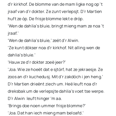
d’r kirkhof. De blomme van de mam ligke nog op ’t
jraaf van d’r dokter. Ze zunt verlepsjt. D’r Martien
huft ze óp. De frisje blomme lekt e dróp.
‘Wen de dahlia’s bluie, bringt mieng mam ze noa ’t
jraaf.’
‘Wen de dahlia’s bluie,’ zeët d’r Alwin.
‘Ze kunt dökser noa d’r kirkhof. Nit alling wen de
dahlia’s bluie.’
‘Hauw ze d’r dokter zoeë jeer?’
‘Joa. Wie ze hoeët dat e sjtórf, hat ze jekraesje. Ze
zoos an d’r kuchedusj. Mit d’r zakdóch i jen heng.’
D’r Martien drieënt ziech um. Heë leuft noa d’r
dreksbak um de verlepsjte dahlia’s voet tse werpe.
D’r Alwin leuft hinger ‘m aa.
‘Brings doe noen ummer frisje blomme?’
‘Joa. Dat han iech mieng mam beloafd.’