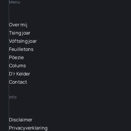
Menu
Over mij
Tsing joar
Vóftsíng joar
Feuilletons
Pöezie
Colums
D’r Kelder
Contact
Info
Disclaimer
Privacyverklaring