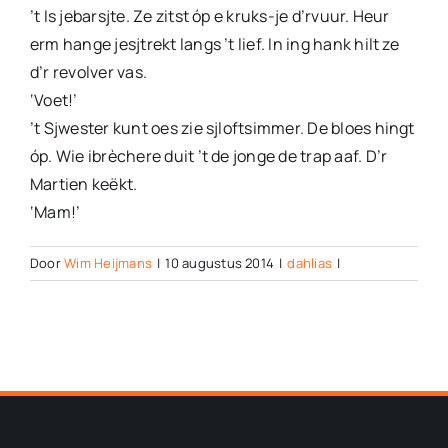
’t Is jebarsjte. Ze zitst óp e kruks-je d’rvuur. Heur
erm hange jesjtrekt langs ’t lief. In ing hank hilt ze
d’r revolver vas.
‘Voet!’
’t Sjwester kunt oes zie sjloftsimmer. De bloes hingt
óp. Wie ibrèchere duit ’t de jonge de trap aaf. D’r
Martien keëkt.
‘Mam!’
Door
Wim Heijmans
|
10 augustus 2014
|
dahlias
|