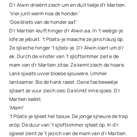
D’r Alwin drieënt ziech um en duit teëje d’r Martien.
‘Vier junt werm noa de honder.’
‘Doe bliets van de honder aaf.’
D’r Martien leuft hinger d’r Alwin aa. In ’t weëgs-je
lofe ze jebukt. ’t Pöats-je maache ze jans häusj óp.
Ze sjlieche hinger ’t sjtels-je. D’r Alwin loert um d’r
ek. Durch de vinster van ’t sjloftsimmer ziet e de
mam van d’r Martien zitse. Ze kemt ziech de hoare.
Lank sjwats uvver bloese sjouwere. Ummer
lanksamer. Bis de hank raest. Oane tse beweëje
sjtaart ze vuur ziech oes. Da klinkt inne sjoes. D’r
Martien keëkt.
‘Mam!’
’t Pöats-je sjleet hel tsouw. De jonge sjneure de trap
eróp. De duur van ’t sjloftsimmer sjteet óp. In d’r
sjpeiel zient ze ’t jezich van de mam van d’r Martien.