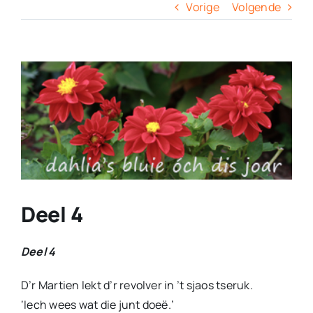
Columns
Vorige
Volgende
Overige
View
Larger
Contact
Image
Deel 4
Deel 4
D’r Martien lekt d’r revolver in ’t sjaos tseruk.
‘Iech wees wat die junt doeë.’