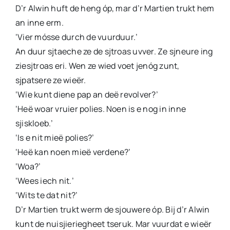
D’r Alwin huft de heng óp, mar d’r Martien trukt hem
an inne erm.
‘Vier mósse durch de vuurduur.’
An duur sjtaeche ze de sjtroas uvver. Ze sjneure ing
ziesjtroas eri. Wen ze wied voet jenóg zunt,
sjpatsere ze wieër.
‘Wie kunt diene pap an deë revolver?’
‘Heë woar vruier polies. Noen is e nog in inne
sjiskloeb.’
‘Is e nit mieë polies?’
‘Heë kan noen mieë verdene?’
‘Woa?’
‘Wees iech nit.’
‘Wits te dat nit?’
D’r Martien trukt werm de sjouwere óp. Bij d’r Alwin
kunt de nuisjieriegheet tseruk. Mar vuurdat e wieër