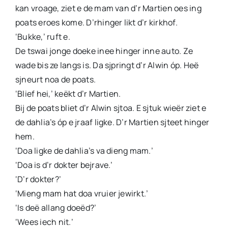
kan vroage, ziet e de mam van d’r Martien oes ing
poats eroes kome. D’rhinger likt d’r kirkhof.
‘Bukke,’ ruft e.
De tswai jonge doeke inee hinger inne auto. Ze
wade bis ze langs is. Da sjpringt d’r Alwin óp. Heë
sjneurt noa de poats.
‘Blief hei,’ keëkt d’r Martien.
Bij de poats bliet d’r Alwin sjtoa. E sjtuk wieër ziet e
de dahlia’s óp e jraaf ligke. D’r Martien sjteet hinger
hem.
‘Doa ligke de dahlia’s va dieng mam.’
‘Doa is d’r dokter bejrave.’
‘D’r dokter?’
‘Mieng mam hat doa vruier jewirkt.’
‘Is deë allang doeëd?’
‘Wees iech nit.’