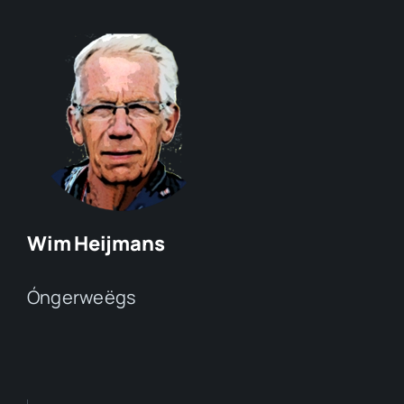
Wim Heijmans
Óngerweëgs