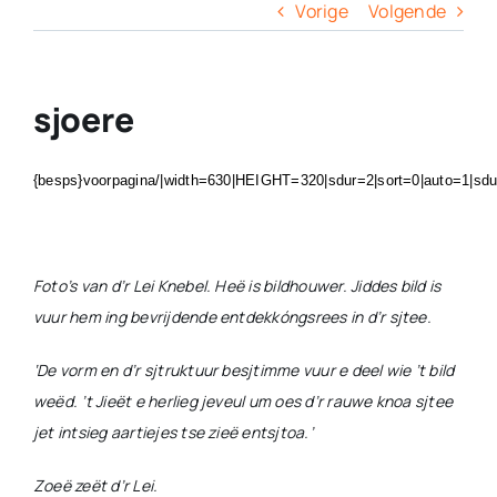
Columns
Vorige
Volgende
Overige
sjoere
Contact
{besps}voorpagina/|width=630|HEIGHT=320|sdur=2|sort=0|auto=1|sdur
Foto’s van d’r Lei Knebel. Heë is bildhouwer. Jiddes bild is
vuur hem ing bevrijdende entdekkóngsrees in d’r sjtee.
‘De vorm en d’r sjtruktuur besjtimme vuur e deel wie ’t bild
weëd. ’t Jieët e herlieg jeveul um oes d’r rauwe knoa sjtee
jet intsieg aartiejes tse zieë entsjtoa.’
Zoeë zeët d’r Lei.