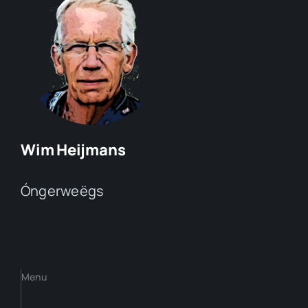
Wim Heijmans
Óngerweëgs
Menu