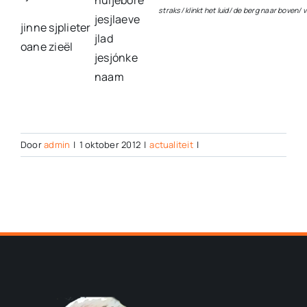
nuijebore
straks/ klinkt het luid/ de berg naar boven/
jesjlaeve
jinne sjplieter
jlad
oane zieël
jesjónke
naam
Door
admin
|
1 oktober 2012
|
actualiteit
|