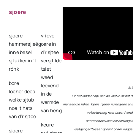
sjoere
sjoere
vrieve
hammersjleëg
oare in
inne besel
d’r sjtee
sjtukker in ’t
versjtilde
rónk
tsiet
weëd
bore
leëvend
de b
löcher deep
in de
/ in het landschap/ aan de voet/rust het 
wólke sjtub
wermde
mensen/ze kijken, lopen, rijden/ nu nog een enk
noa ’t hats
van heng
velen/de berg naar boven/vand
van d’r sjtee
ochtendnevel/een herdenkingska
keure
voetganger/tussen groen/ onder vlaggen
sjoere