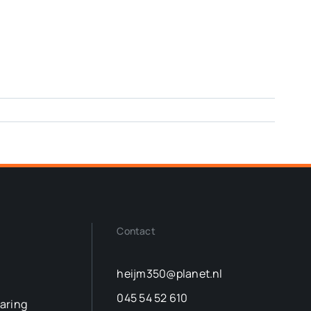
Contact
heijm350@planet.nl
045 54 52 610
laring