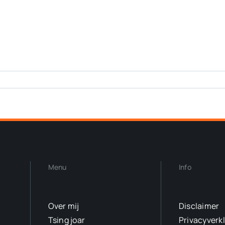
Menu
Info
Over mij
Disclaimer
Tsing joar
Privacyverk