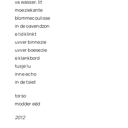
va wasser, lit
moeziekante
blommecoulisse
in de oavendzon
e lid klinkt
uvver binnezie
uvver boesezie
e klankbord
tusje lu
inne echo
in de tsiet
torso
modder eëd
2012