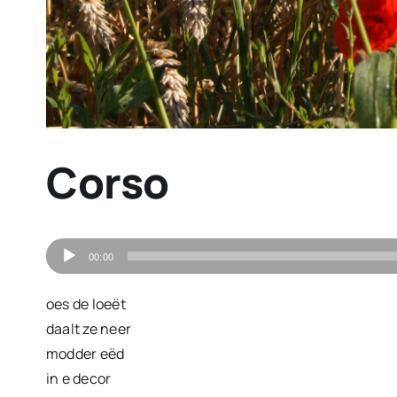
Corso
Audiospeler
00:00
oes de loeët
daalt ze neer
modder eëd
in e decor