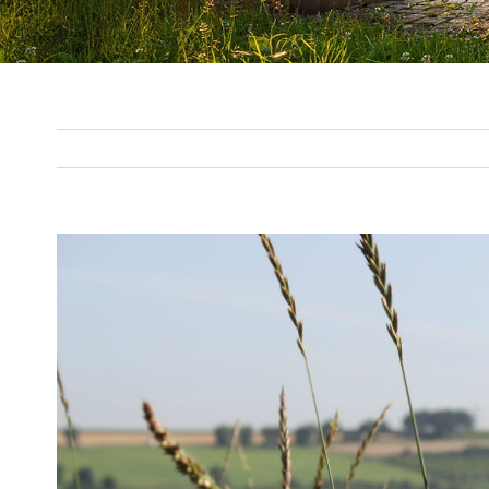
View
Larger
Image