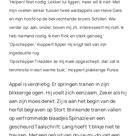
‘Helpen! Niet nodig. Lekker lui liggen, meer wil ik niet. Met
mijn voeten lekker tussen twee aardappels van Halve Gare
en mijn hoofd op de bekvechtende broers Schillen. Wie
verder op, aan, onder, boven mij zit, interesseert mij niet. Ik
heb niemand nodig. Ik ben flink en sterk genoeg.’
‘Opschepper,’ moppert Appel. Hij krijgt last van zijn
ingedeukte rug.
‘Opschepper? Hadden ze mij maar opgeschept, dan zat ik
tenminste in een warme buik,’ moppert plakkerige Puree.
Appel is verdrietig. Er springen tranen in zijn
blikkerige ogen. Hij voelt zich eenzaam. Zeker als hij
aan zijn moes denkt. Zij is aan het begin van de
herfst begraven op Stort. Blinkende tranen vallen
op verfrommelde blaadjes Spinazie en een
gescheurd Taalschrift. Lang hoeft ’t blikje niet te
treuren. Met een geluid van do-re-mi-do valt een