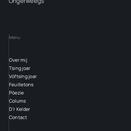
Óngerweëgs
Menu
Over mij
Tsing joar
Vóftsíng joar
Feuilletons
Pöezie
Colums
D’r Kelder
Contact