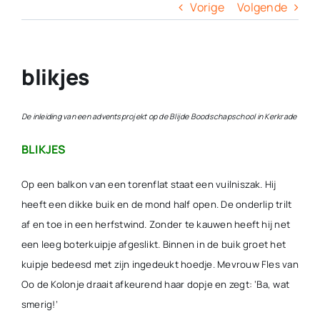
Columns
Vorige
Volgende
Overige
blikjes
Contact
De inleiding van een adventsprojekt op de Blijde Boodschapschool in Kerkrade
BLIKJES
Op een balkon van een torenflat staat een vuilniszak. Hij
heeft een dikke buik en de mond half open. De onderlip trilt
af en toe in een herfstwind. Zonder te kauwen heeft hij net
een leeg boterkuipje afgeslikt. Binnen in de buik groet het
kuipje bedeesd met zijn ingedeukt hoedje. Mevrouw Fles van
Oo de Kolonje draait afkeurend haar dopje en zegt: ‘Ba, wat
smerig!’