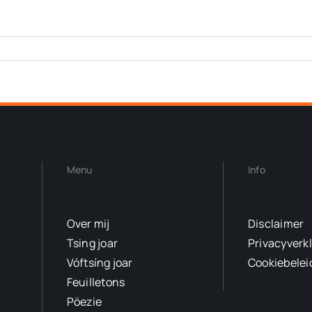
Menu
Info
Over mij
Disclaimer
Tsing joar
Privacyverk
Vóftsíng joar
Cookiebelei
Feuilletons
Pöezie