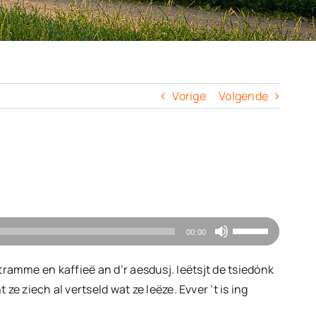
Vorige
Volgende
Gebruik
00:00
Omhoog/Omlaa
pijltoetsen
óttramme en kaffieë an d’r aesdusj. Ieëtsjt de tsiedónk
om
e ziech al vertseld wat ze leëze. Evver ’t is ing
het