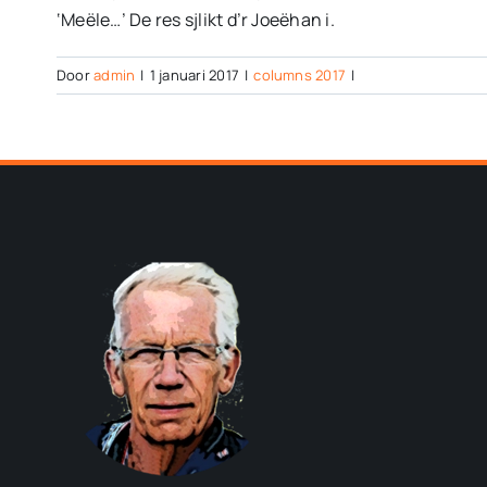
‘Meële…’ De res sjlikt d’r Joeëhan i.
Door
admin
|
1 januari 2017
|
columns 2017
|