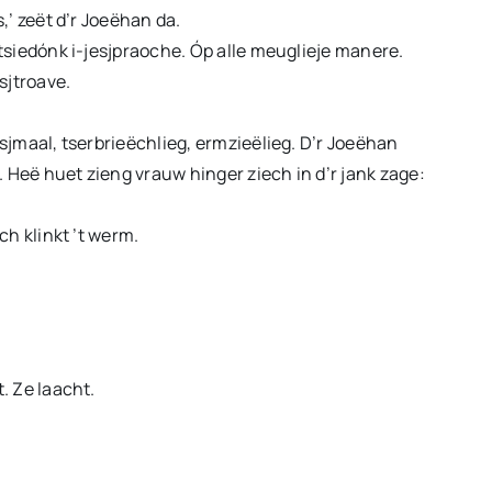
volume
,’ zeët d’r Joeëhan da.
te
e tsiedónk i-jesjpraoche. Óp alle meuglieje manere.
verhogen
sjtroave.
of
te
 sjmaal, tserbrieëchlieg, ermzieëlieg. D’r Joeëhan
verlagen.
. Heë huet zieng vrauw hinger ziech in d’r jank zage:
ch klinkt ’t werm.
. Ze laacht.