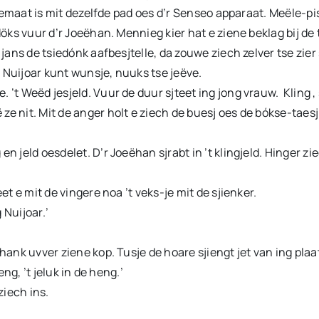
l jemaat is mit dezelfde pad oes d’r Senseo apparaat. Meële-pis
 döks vuur d’r Joeëhan. Mennieg kier hat e ziene beklag bij d
 jans de tsiedónk aafbesjtelle, da zouwe ziech zelver tse zier 
 Nuijoar kunt wunsje, nuuks tse jeëve.
 ’t Weëd jesjeld. Vuur de duur sjteet ing jong vrauw. Kling ,
e nit. Mit de anger holt e ziech de buesj oes de bókse-taesj
 jeld oesdelet. D’r Joeëhan sjrabt in ’t klingjeld. Hinger zie
et e mit de vingere noa ’t veks-je mit de sjienker.
 Nuijoar.’
hank uvver ziene kop. Tusje de hoare sjiengt jet van ing plaat
eng, ’t jeluk in de heng.’
ziech ins.