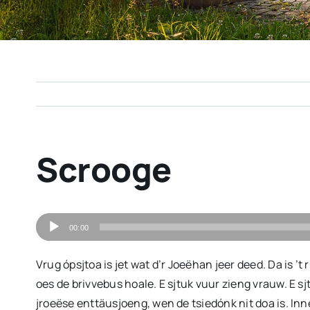
Scrooge
Audiospeler
00:00
Vrug ópsjtoa is jet wat d’r Joeëhan jeer deed. Da is ’t
oes de brivvebus hoale. E sjtuk vuur zieng vrauw. E sj
jroeëse enttäusjoeng, wen de tsiedónk nit doa is. Inn