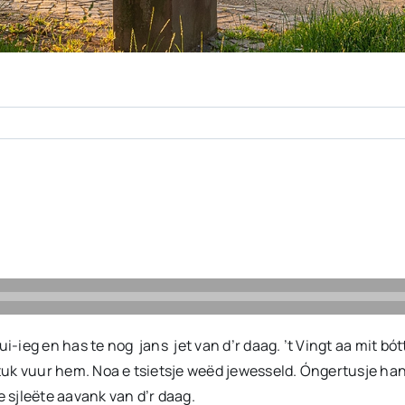
 rui-ieg en has te nog jans jet van d’r daag. ’t Vingt aa mit b
tuk vuur hem. Noa e tsietsje weëd jewesseld. Óngertusje hant z
e sjleëte aavank van d’r daag.