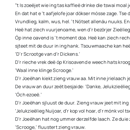
”t Is zoeëjet wie ing tas kaffieë drinke die tswai moa
En dat hat e ’t aafjelofe joar dökser mósse zage. Tse
Vrundlieg, kalm, wus, hel. ’t Nótset allenäu nuuks. En
Heë hat ziech vuurjenoame, wen d’r bezörjer Zieëlieg
Óp inne oavend is ’t moment doa. Heë kan ziech reche.
sjteet mit de duur in ing hank. Tsouwmaache kan heë z
‘D’r Scrootge van d’r Dickens.’
D’r rieche vrek deë óp Krisoavend e weech hats kroog en
‘Waal inne klinge Scrooge.’
D’r Joeëhan kiekt zieng vrauw aa. Mit inne jrielaach je
De vrauw an duur zeët besjaide: ‘Danke, Jelukzieëlieg
‘Óch ezoeë.’
D’r Joeëhan sjluust de duur. Zieng vrauw jeet mit ing 
‘Jelukzieëlieg Nuijoar, d’r kop vol hoar, d’r mónk vol ts
D’r Joeëhan hat nog ummer derzelfde laach. Ze duie 
‘Scrooge,’ fluustert zieng vrauw.