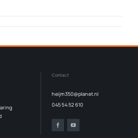
Contact
heijm350@planet.nl
045 54 52 610
laring
d