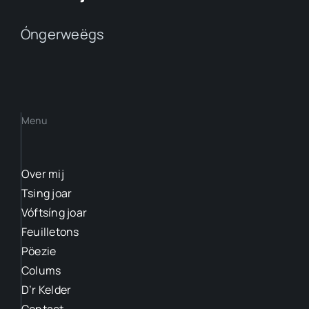
Óngerweëgs
Menu
Over mij
Tsing joar
Vóftsíng joar
Feuilletons
Pöezie
Colums
D’r Kelder