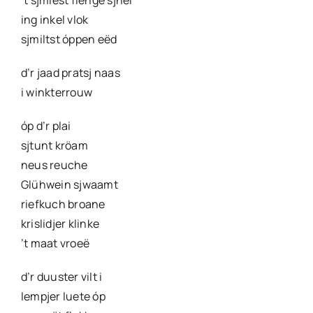
’t sjmiest fienge sjnei
ing inkel vlok
sjmiltst óppen eëd
d’r jaad pratsj naas
i winkterrouw
óp d’r plai
sjtunt kröam
neus reuche
Glühwein sjwaamt
riefkuch broane
krislidjer klinke
’t maat vroeë
d’r duuster vilt i
lempjer luete óp