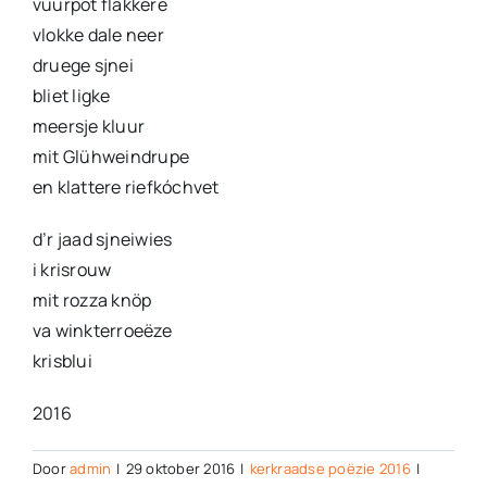
vuurpöt flakkere
vlokke dale neer
druege sjnei
bliet ligke
meersje kluur
mit Glühweindrupe
en klattere riefkóchvet
d’r jaad sjneiwies
i krisrouw
mit rozza knöp
va winkterroeëze
krisblui
2016
Door
admin
|
29 oktober 2016
|
kerkraadse poëzie 2016
|