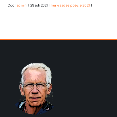
Door
admin
|
29 juli 2021
|
kerkraadse poëzie 2021
|