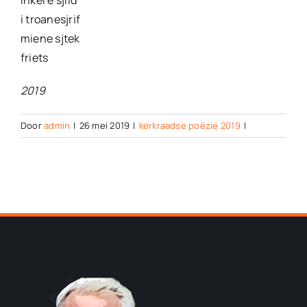
inkel e sjild
i troanesjrif
miene sjtek
friets
2019
Door
admin
|
26 mei 2019
|
kerkraadse poëzie 2019
|