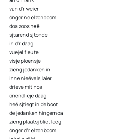
an d’r rank
van d’r weier
ónger ne elzenboom
doa zoos heë
sjtarend sjtonde
in d’r daag
vuejel fleute
visje ploensje
zieng jedanken in
inne nieëvelsjlaier
drieve mit noa
ónendlieje daag
heë sjtiegt in de boot
de jedanken hingernoa
zieng plaatsj bliet leëg
ónger d’r elzenboom