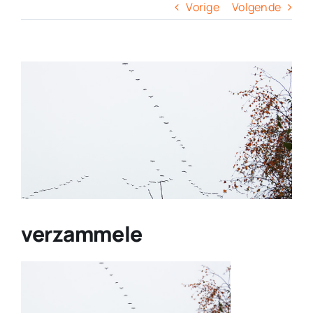
Columns
Vorige
Volgende
Overige
View
Larger
Contact
Image
verzammele