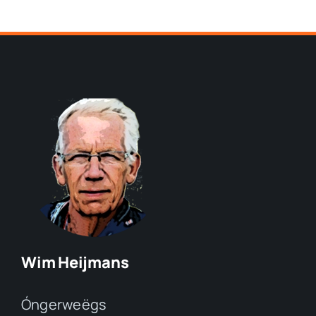
Wim Heijmans
Óngerweëgs