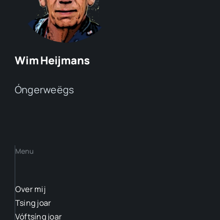
Wim Heijmans
Óngerweëgs
Menu
Over mij
Tsing joar
Vóftsíng joar