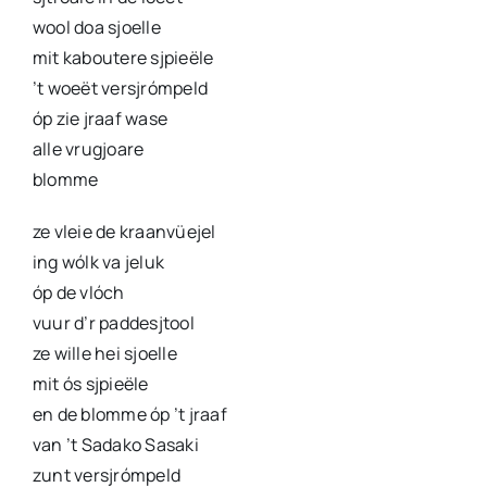
wool doa sjoelle
mit kaboutere sjpieële
’t woeët versjrómpeld
óp zie jraaf wase
alle vrugjoare
blomme
ze vleie de kraanvüejel
ing wólk va jeluk
óp de vlóch
vuur d’r paddesjtool
ze wille hei sjoelle
mit ós sjpieële
en de blomme óp ’t jraaf
van ’t Sadako Sasaki
zunt versjrómpeld