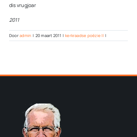
dis vrugjoar
2011
Door
admin
|
20 maart 2011
|
kerkraadse poëzie II
|