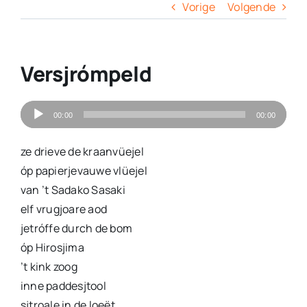
Columns
Vorige
Volgende
Overige
Versjrómpeld
Contact
Audiospeler
00:00
00:00
ze drieve de kraanvüejel
óp papierjevauwe vlüejel
van ’t Sadako Sasaki
elf vrugjoare aod
jetróffe durch de bom
óp Hirosjima
’t kink zoog
inne paddesjtool
sjtroale in de loeët