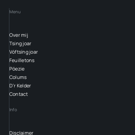
Menu
Over mij
Tsing joar
Vóftsíng joar
Feuilletons
Pöezie
Colums
D’r Kelder
Contact
Info
Disclaimer