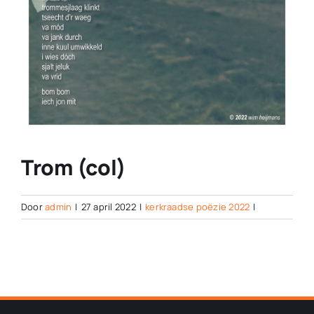
Trom (col)
Door
admin
|
27 april 2022
|
kerkraadse poëzie 2022
|