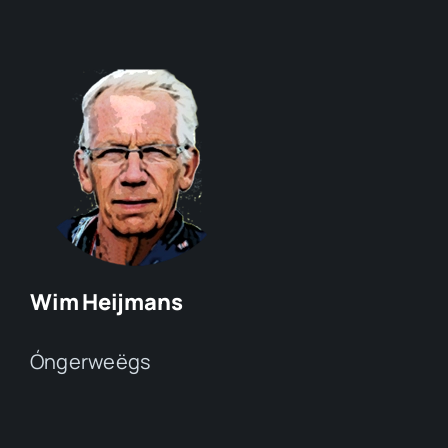
Wim Heijmans
Óngerweëgs