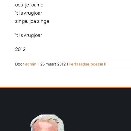
oes-je-oamd
’t is vrugjoar
zinge, joa zinge
’t is vrugjoar
2012
Door
admin
|
26 maart 2012
|
kerkraadse poëzie II
|