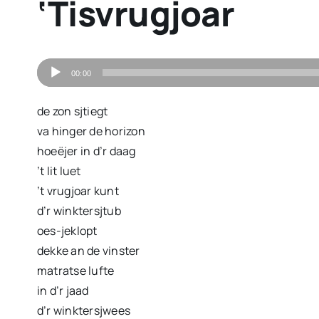
‘Tisvrugjoar
Audiospeler
00:00
de zon sjtiegt
va hinger de horizon
hoeëjer in d’r daag
’t lit luet
’t vrugjoar kunt
d’r winktersjtub
oes-jeklopt
dekke an de vinster
matratse lufte
in d’r jaad
d’r winktersjwees