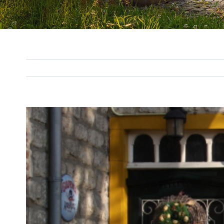
View
Larger
Image