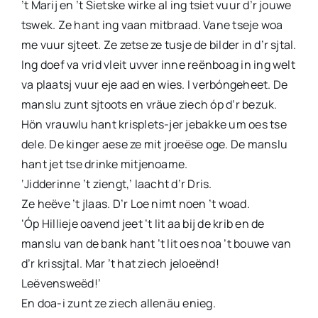
’t Marij en ’t Sietske wirke al ing tsiet vuur d’r jouwe
tswek. Ze hant ing vaan mitbraad. Vane tseje woa
me vuur sjteet. Ze zetse ze tusje de bilder in d’r sjtal.
Ing doef va vrid vleit uvver inne reënboag in ing welt
va plaatsj vuur eje aad en wies. I verbóngeheet. De
manslu zunt sjtoots en vräue ziech óp d’r bezuk.
Hön vrauwlu hant krisplets-jer jebakke um oes tse
dele. De kinger aese ze mit jroeëse oge. De manslu
hant jet tse drinke mitjenoame.
‘Jidderinne ’t ziengt,’ laacht d’r Dris.
Ze heëve ’t jlaas. D’r Loe nimt noen ’t woad.
‘Óp Hillieje oavend jeet ’t lit aa bij de krib en de
manslu van de bank hant ’t lit oes noa ’t bouwe van
d’r krissjtal. Mar ’t hat ziech jeloeënd!
Leëvensweëd!’
En doa-i zunt ze ziech allenäu enieg.