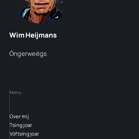
Wim Heijmans
Óngerweëgs
Menu
Over mij
Tsing joar
Vóftsíng joar