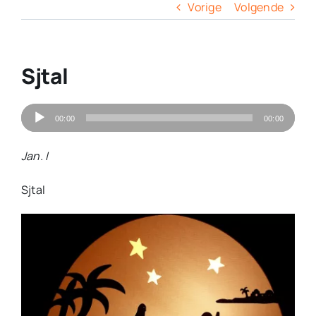
Columns
Vorige
Volgende
Overige
Sjtal
Contact
Audiospeler
00:00
00:00
Jan. I
Sjtal