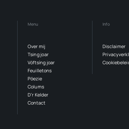
Menu
Info
Over mij
Disclaimer
Tsing joar
Privacyverk
Vóftsíng joar
Cookiebelei
Feuilletons
Pöezie
Colums
D’r Kelder
Contact