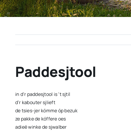
Paddesjtool
in d’r paddesjtool is ’t sjtil
d’r kabouter sjlieft
de tsies-jer kómme óp bezuk
ze pakke de kóffere oes
adieë winke de sjwalber