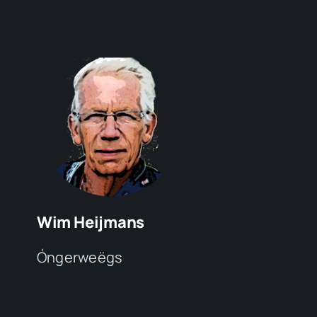
Wim Heijmans
Óngerweëgs