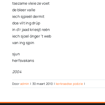
tsezame vleie ze voet
de bleer valle
iech sjpieël dermit
doa vilt ing drüp
in d’r jaad kriesjt reën
iech sjoel ónger ’t web
van ing sjpin
sjun
herfsvakans
2004
Door
admin
|
30 maart 2010
|
kerkraadse poëzie
|