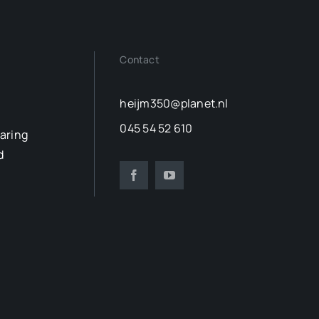
Contact
heijm350@planet.nl
045 54 52 610
laring
d