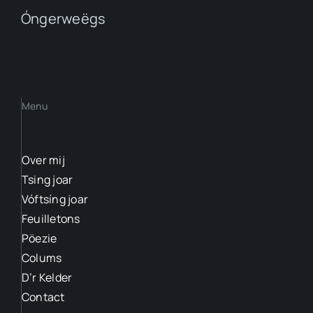
Óngerweëgs
Menu
Over mij
Tsing joar
Vóftsíng joar
Feuilletons
Pöezie
Colums
D’r Kelder
Contact