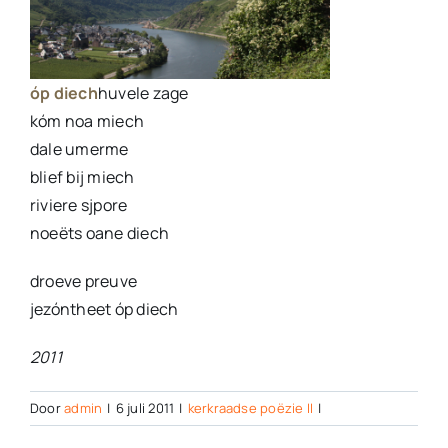
óp diech
huvele zage
kóm noa miech
dale umerme
blief bij miech
riviere sjpore
noeëts oane diech
droeve preuve
jezóntheet óp diech
2011
Door
admin
|
6 juli 2011
|
kerkraadse poëzie II
|