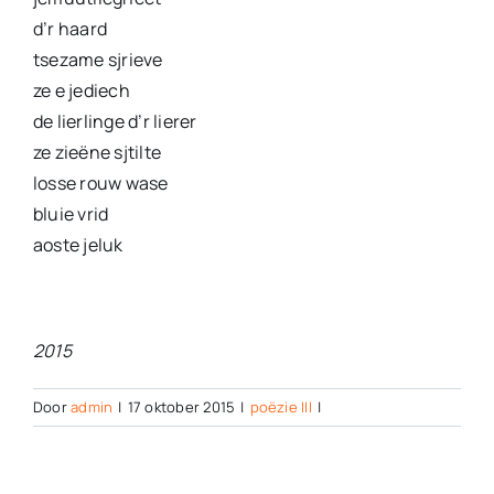
d’r haard
tsezame sjrieve
ze e jediech
de lierlinge d’r lierer
ze zieëne sjtilte
losse rouw wase
bluie vrid
aoste jeluk
2015
Door
admin
|
17 oktober 2015
|
poëzie III
|