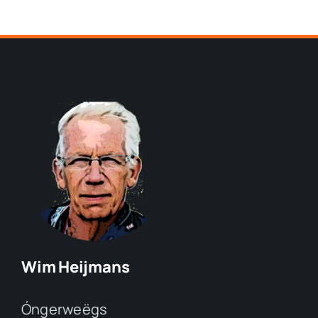
Wim Heijmans
Óngerweëgs