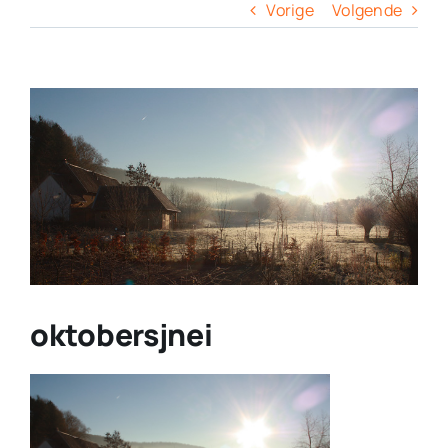
Columns
Vorige
Volgende
Overige
View
Larger
Contact
Image
oktobersjnei