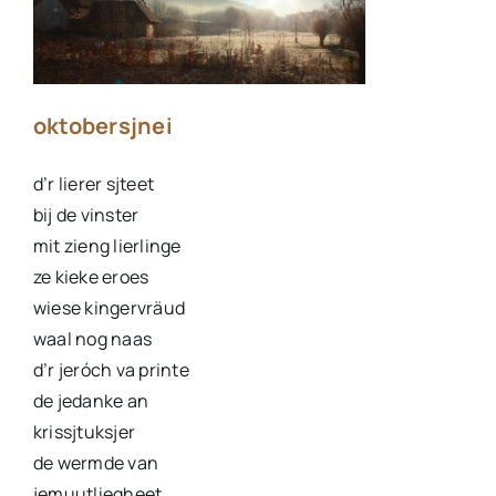
oktobersjnei
d’r lierer sjteet
bij de vinster
mit zieng lierlinge
ze kieke eroes
wiese kingervräud
waal nog naas
d’r jeróch va printe
de jedanke an
krissjtuksjer
de wermde van
jemuutliegheet