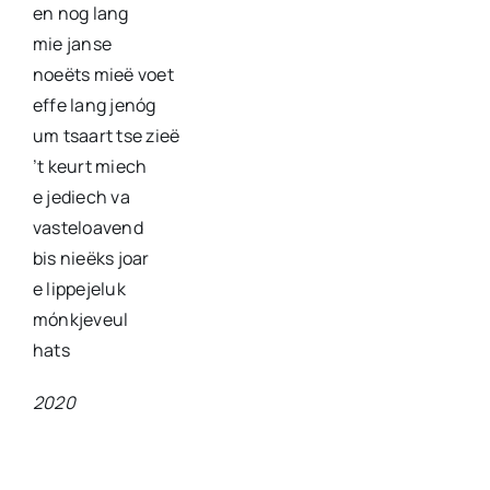
en nog lang
mie janse
noeëts mieë voet
effe lang jenóg
um tsaart tse zieë
’t keurt miech
e jediech va
vasteloavend
bis nieëks joar
e lippejeluk
mónkjeveul
hats
2020