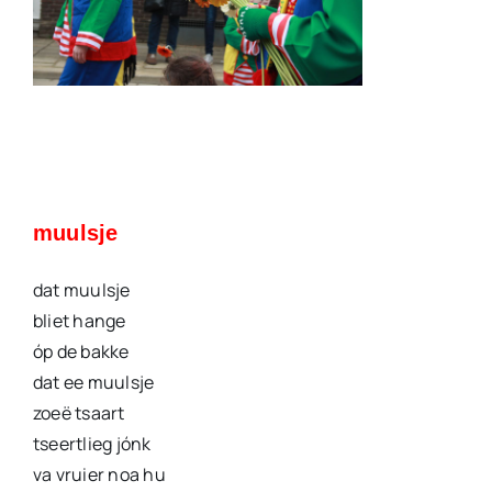
muulsje
dat muulsje
bliet hange
óp de bakke
dat ee muulsje
zoeë tsaart
tseertlieg jónk
va vruier noa hu