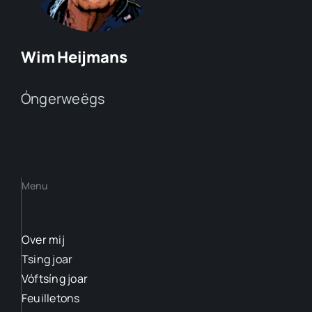
Wim Heijmans
Óngerweëgs
Menu
Over mij
Tsing joar
Vóftsíng joar
Feuilletons