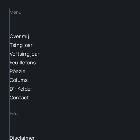
Menu
Over mij
Tsing joar
Vóftsíng joar
Feuilletons
Pöezie
Colums
D’r Kelder
Contact
Info
Disclaimer