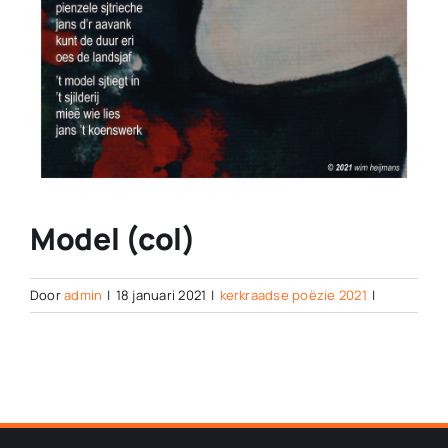
Model (col)
Door
admin
|
18 januari 2021
|
kerkraadse poëzie 2021
|