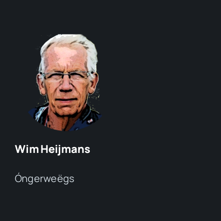
Wim Heijmans
Óngerweëgs