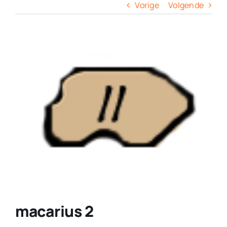
Columns
Vorige
Volgende
Overige
View
Larger
Contact
Image
macarius 2