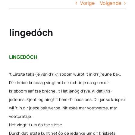
Columns
Vorige
Volgende
Overige
lingedóch
Contact
LINGEDÓCH
’t Letste teks-je van d’r krisboom wurpt ’t in d’r jreune bak.
D’r dreide krisdaag vingt het d’r richtieje daag um d’r
krisboom aaf tse brèche. ’t Hat jenóg d’rva. Al dat kris-
jedeuns. Ejentlieg hingt ’t hem d’r haos oes. D’r janse krisprul
wil ’t in d’r jrieze bak werpe. Nit zoeë mar voetwerpe, mar
voetpratsje.
Het vingt ’t um óp tse sjisse.
Durch dat letste kunt het óp de jedanke um d’r kriskietsj