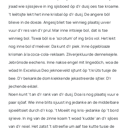
jraad wie sjissjieve in ing sjisboed óp d’r dusj oes tse kroame.
’t Ieëtsjte lekt het inne krisbal óp d’r dusj. De angere böl
blieve in de doeze. Angesj bliet tse winnieg plaatsj uvver
vuur d’r res van d’r prul. Mar inne intsieje bol, dat is tse
winnieg bol. Tswai böl is e ‘scrotum’ of ing brós vol. Het lekt
nog inne bol d’rneëver. Da kunt d’r piek. Inne ópjebloaze
krisman à la coca-cola-reklaam. Zilverjekluurde dennekejele.
Jebrónsde eechens. Inne nakse engel mit lingedóch, woa de
wöad In Excelsius Deo jeknoeveld sjtunt óp ’t krüts tusje de
bee. D’r bekankde dom kiekkende jekastreerde sjtier. D’r
jiechende eëzel.
Noen kunt ’t an d’r rank van d’r dusj. Doa is nog plaatsj vuur e
paar sjöaf. Wie inne blits sjuust ing jedanke an de middelbare
sjoeëltsiet durch d’r kop. ’t Moeët ing kris-jedanke óp ’t bord
sjrieve. In ing van de zinne koam ’t woad ‘kudde’ an d’r sjloes
van d’r rejel. Het zatst ’t sjtreefje um aaf tse kutte tusje de