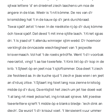
sjtwai lettere ‘d’ en drieënet ziech laachens um noa de
angere in de klas. Wieër is ’t nit kómme. De res van d’r
krismiddieg hat ’t in de kauw óp d’r jank durchbraad.
Tswai sjaöf zetst ’t neer. In de nieëkste rij óp d’r dusj kómme
óch tswai sjaöf. Dat deed ’t mit inne sjtille laach. ’t Kriet sjpas
dri. ’t Is jraad of ’t allenäu winniejer sjlim weëd. D’r hoemoor
verklingt de ónnüezele wiechtiegheet van ’t jesjwolle
krisvermaach. Vol hat ’t de roeës jetróffe. Went ’t d’r voorbak
neerzetst, vingt ’t aa tse tswiefele. ’t Kink likt óp d’r kop in de
krib. ’t Sjteet óp en jeet noa ’t sjloftsimmer. Doa deet ’t ziech
zie feskleed aa. In de kuche sjud ’t ziech e jlaas wien i en jeet
an d’rdusj zitse. ’t Sjtaart ing tsiet lang noa zienne kristsóg
midde óp d’r dusj. Da entsjlist het ziech um jet tse doeë wat
’t al lang nit mieë jedoa hat, ing kriskaat sjrieve. Mit jroeëse
tseerlettere sjrieft ’t midde óp e blanko bledje: ‘iech dink an
diech’. Da wurpt ’t d’r krispul voet. ’t Versjwient vuur ummer