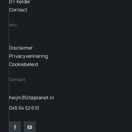
D’r Kelder
Contact
Info
Disclaimer
Privacyverklaring
Cookiebeleid
Contact
heijm350@planet.nl
045 54 52 610