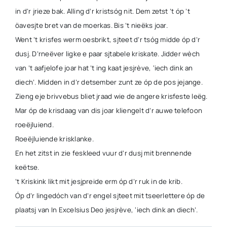
in d’r jrieze bak. Alling d’r kristsóg nit. Dem zetst ’t óp ’t
öavesjte bret van de moerkas. Bis ’t nieëks joar.
Went ’t krisfes werm oesbrikt, sjteet d’r tsóg midde óp d’r
dusj. D’rneëver ligke e paar sjtabele kriskate. Jidder wèch
van ’t aafjelofe joar hat ’t ing kaat jesjrève, ‘iech dink an
diech’. Midden in d’r detsember zunt ze óp de pos jejange.
Zieng eje brivvebus bliet jraad wie de angere krisfeste leëg.
Mar óp de krisdaag van dis joar kliengelt d’r auwe telefoon
roeëjluiend.
Roeëjluiende krisklanke.
En het zitst in zie feskleed vuur d’r dusj mit brennende
keëtse.
’t Kriskink likt mit jesjpreide erm óp d’r ruk in de krib.
Óp d’r lingedóch van d’r engel sjteet mit tseerlettere óp de
plaatsj van In Excelsius Deo jesjrève, ‘iech dink an diech’.