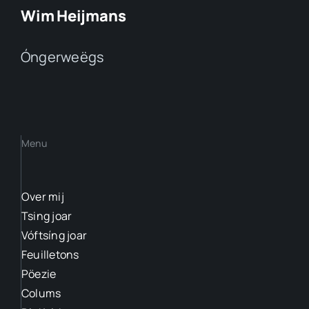
Wim Heijmans
Óngerweëgs
Menu
Over mij
Tsing joar
Vóftsíng joar
Feuilletons
Pöezie
Colums