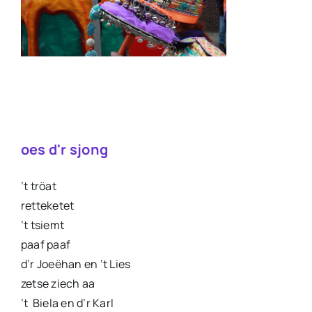
oes d'r sjong
’t tröat
retteketet
’t tsiemt
paaf paaf
d’r Joeëhan en ‘t Lies
zetse ziech aa
’t Biela en d’r Karl