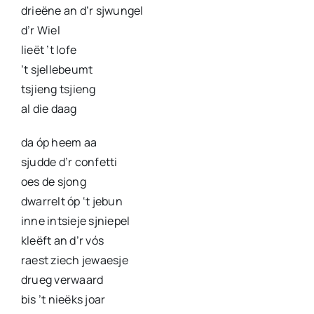
drieëne an d’r sjwungel
d’r Wiel
lieët ’t lofe
’t sjellebeumt
tsjieng tsjieng
al die daag
da óp heem aa
sjudde d’r confetti
oes de sjong
dwarrelt óp ‘t jebun
inne intsieje sjniepel
kleëft an d’r vós
raest ziech jewaesje
drueg verwaard
bis ’t nieëks joar