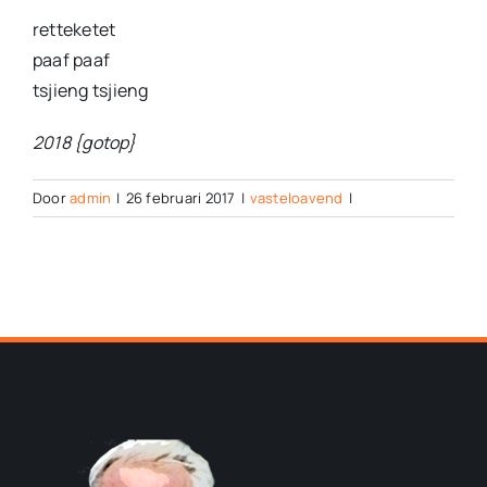
retteketet
paaf paaf
tsjieng tsjieng
2018 {gotop}
Door
admin
|
26 februari 2017
|
vasteloavend
|