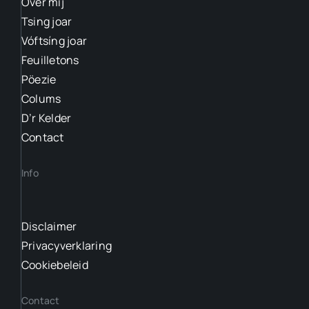
Over mij
Tsing joar
Vóftsíng joar
Feuilletons
Pöezie
Colums
D’r Kelder
Contact
Info
Disclaimer
Privacyverklaring
Cookiebeleid
Contact