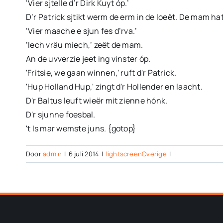
‘Vier sjtelle d’r Dirk Kuyt óp.’
D’r Patrick sjtikt werm de erm in de loeët. De mam hat
‘Vier maache e sjun fes d’rva.’
‘Iech vräu miech,’ zeët de mam.
An de uvverzie jeet ing vinster óp.
'Fritsie, we gaan winnen,' ruft d'r Patrick.
'Hup Holland Hup,' zingt d'r Hollender en laacht.
D'r Baltus leuft wieër mit zienne hónk.
D'r sjunne foesbal.
't Is mar wemste juns. {gotop}
Door
admin
|
6 juli 2014
|
lightscreenOverige
|