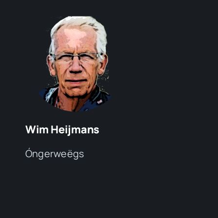
Wim Heijmans
Óngerweëgs