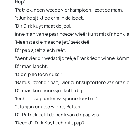
Hup’.
‘Patrick, noen weëde vier kampioen,’ zeët de mam.
’t Junke sjtikt de erm in de loeët.
‘D’r Dirk Kuyt maat de jool.’
Inne man van e paar hoezer wieër kunt mit d’r hónk l
‘Meenste die maache jet,’ zeët deë.
D’r pap sjtelt ziech reët.
‘Went vier d’r wedstrijd teëje Frankriech winne, kóm
D’r man laacht.
‘Die sjpille toch nüks.’
‘Baltus,’ zeët d’r pap, ’vier zunt supportere van oranje
D’r man kunt inne sjrit kótterbij.
‘Iech bin supporter va sjunne foesbal.’
‘’t Is sjun um tse winne, Baltus’
D’r Patrick pakt de hank van d’r pap vas.
‘Deed d’r Dirk Kuyt óch mit, pap?’