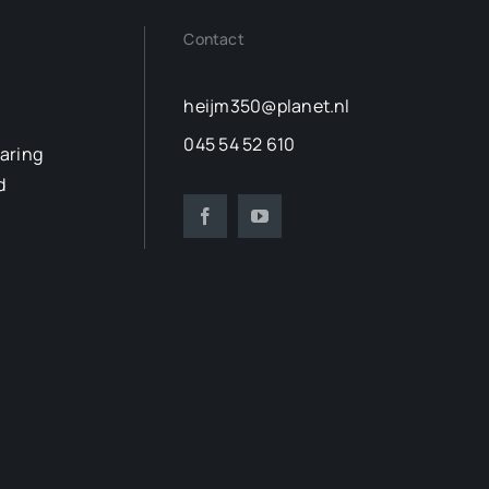
Contact
heijm350@planet.nl
045 54 52 610
laring
d