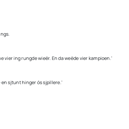
angs.
me vier ing rungde wieër. En da weëde vier kampioen.’
 en sjtunt hinger ós sjpillere.’