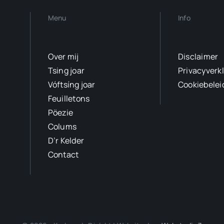
Menu
Info
Over mij
Disclaimer
Tsing joar
Privacyverk
Vóftsíng joar
Cookiebelei
Feuilletons
Pöezie
Colums
D’r Kelder
Contact