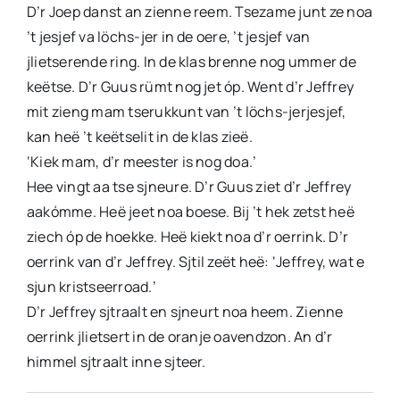
D’r Joep danst an zienne reem. Tsezame junt ze noa
’t jesjef va löchs-jer in de oere, ’t jesjef van
jlietserende ring. In de klas brenne nog ummer de
keëtse. D’r Guus rümt nog jet óp. Went d’r Jeffrey
mit zieng mam tserukkunt van ’t löchs-jerjesjef,
kan heë ’t keëtselit in de klas zieë.
‘Kiek mam, d’r meester is nog doa.’
Hee vingt aa tse sjneure. D’r Guus ziet d’r Jeffrey
aakómme. Heë jeet noa boese. Bij ’t hek zetst heë
ziech óp de hoekke. Heë kiekt noa d’r oerrink. D’r
oerrink van d’r Jeffrey. Sjtil zeët heë: ‘Jeffrey, wat e
sjun kristseerroad.’
D’r Jeffrey sjtraalt en sjneurt noa heem. Zienne
oerrink jlietsert in de oranje oavendzon. An d’r
himmel sjtraalt inne sjteer.