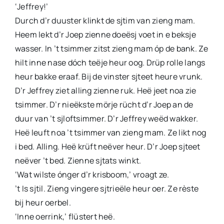
‘Jeffrey!’
Durch d’r duuster klinkt de sjtim van zieng mam.
Heem lekt d’r Joep zienne doeësj voet in e beksje
wasser. In ’t tsimmer zitst zieng mam óp de bank. Ze
hilt inne nase dóch teëje heur oog. Drüp rolle langs
heur bakke eraaf. Bij de vinster sjteet heure vrunk.
D’r Jeffrey ziet alling zienne ruk. Heë jeet noa zie
tsimmer. D’r nieëkste mörje rücht d’r Joep an de
duur van ’t sjloftsimmer. D’r Jeffrey weëd wakker.
Heë leuft noa ’t tsimmer van zieng mam. Ze likt nog
i bed. Alling. Heë krüft neëver heur. D’r Joep sjteet
neëver ’t bed. Zienne sjtats winkt.
‘Wat wilste ónger d’r krisboom,’ vroagt ze.
’t Is sjtil. Zieng vingere sjtrieële heur oer. Ze rèste
bij heur oerbel.
‘Inne oerrink,’ flüstert heë.