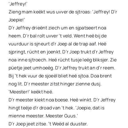
‘Jeffrey!’
Zieng mam keëkt wus uvver de sjtroas: ‘Jeffrey! D’r
Joepie!’
D’r Jeffrey drieënt ziech um en sjpatseert noa
heem. D’r bal rolt uvver ’t veld. Went heë bij de
vuurduur is sjneurt d’r Joep al de trap aaf. Heë
sjpringt, rücht en joenkt. D’r Joep trukt d’r Jeffrey
noa inne sjtroech. Heë rücht tusje leëg bliksjer. Zie
püetje jeet umhoeëg. D’r Jeffrey trukt an d’r reem.
Bij ’t hek vuur de sjoeël bliet heë sjtoa. Doa brent
nog lit. D’r meester zitst hinger zienne dusj.
‘Meester!’ keëkt heë.
D’r meester kiekt noa boese. Heë winkt. D’r Jeffrey
hingt teëje d’r droad van ’t hek. ‘Joepie, dat is
mienne meester. Meester Guus.’
D’r Joep jeet zitse. ’t Weëd al duuster.