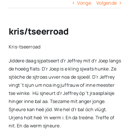
Columns
Vorige
Volgende
Overige
kris/tseerroad
Contact
Kris-tseerroad
Jiddere daag sjpatseert d’r Jeffrey mit d’r Joep langs
de hoeëg flats. D’r Joep is e kling sjwats hunke. Ze
sjtèche de sjtroas uvver noa de sjoeël. D’r Jeffrey
vingt ’t sjun um noa ing juffrauw of inne meester
tse winke. Hü sjneurt d’r Jeffrey óp ’t jraasplaisje
hinger inne bal aa. Tsezame mit anger jonge.
Sjneure kan heë jód. Wie hel d’r bal óch vlügt.
Urjens holt heë ‘m werm i. En da treëne. Treffe of
nit. En da werm sjneure.