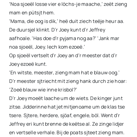
‘Noa sjoeël losse vier e löchs-je maache,’ zeët zieng
mam en pütsjt hem.
‘Mama, die oog is dik,’ heë duit ziech teëje heur aa.
De duursjel klinkt. D’r Joey kunt d’r Jeffrey
aafhoale. ‘Has doe d’r pyjama nog aa?’ ‘Jank mar
noa sjoeël, Joey. Iech kom ezoeë.’
Op sjoeël vertselt d’r Joey an d’r meester dat d’r
Joey ezoeë kunt.
‘En witste, meester, zieng mam hat e blauw oog.’
D’r meester sjtriecht mit zieng hank durch zie hoar:
‘Zoeë blauw wie inne krisbol?’
D’r Joey moeët laache um de wiets. De kinger junt
zitse. Jidderinne hat jet mitjenoame um de klas tse
tsere. Sjtere, herdere, sjöaf, engele, böl. Went d’r
Jeffrey eri kunt brenne de keëtse al. Ze zinge lidjer
en vertselle verhale. Bij de poats sjteet zieng mam.