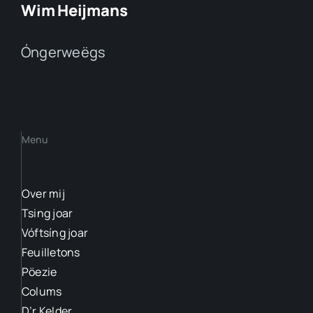
Wim Heijmans
Óngerweëgs
Menu
Over mij
Tsing joar
Vóftsíng joar
Feuilletons
Pöezie
Colums
D’r Kelder