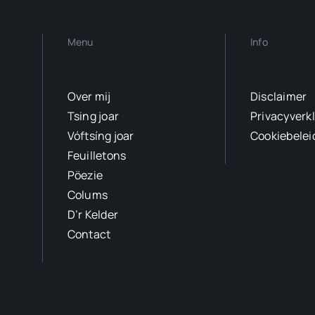
Menu
Info
Over mij
Disclaimer
Tsing joar
Privacyverk
Vóftsíng joar
Cookiebelei
Feuilletons
Pöezie
Colums
D’r Kelder
Contact