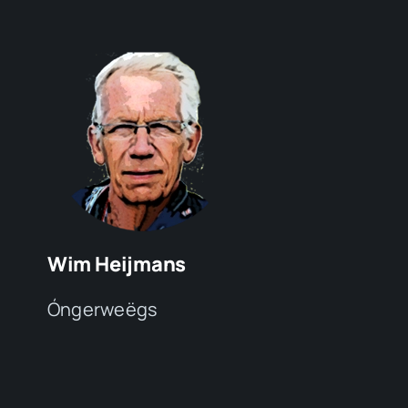
Wim Heijmans
Óngerweëgs