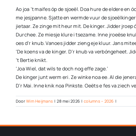
Ao joa ’t maifes óp de sjoeël. Doa hure de eldere en óc
me jesjpanne. Sjatte en wermde vuur de sjoeëlkinger e
jietaar. Ze zinge mit heur mit. De kinger. Jidder jroe
Durchee. Ze miesje klure i tsezame. Inne jroeëse knub 
oes d’r knub. Vanoes jidder zieng eje kluur. Jans mitee.
‘De koens va de kinger. D’r knub va verbóngeheet. Jidd
’t Bertie knikt.
‘Joa Wiel, dat wils te doch nog effe zage.’
De kinger junt werm eri. Ze winke noa ee. Al die jen
D’r Mai. Inne knik noa Pinkste. Oeëts e fes va ziech ve
Door
Wim Heijmans
|
28 mei 2026
|
columns – 2026
|