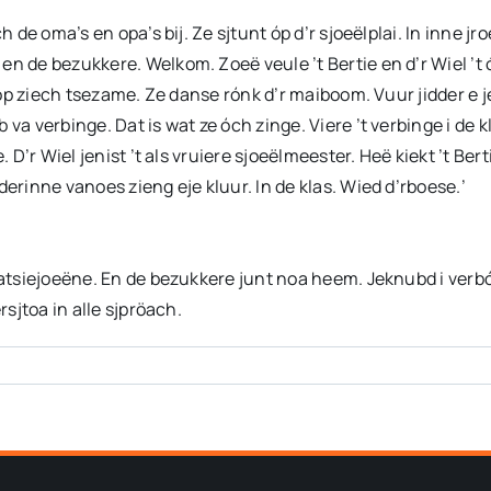
h de oma’s en opa’s bij. Ze sjtunt óp d’r sjoeëlplai. In inne j
n de bezukkere. Welkom. Zoeë veule ’t Bertie en d’r Wiel ’t ó
p óp ziech tsezame. Ze danse rónk d’r maiboom. Vuur jidder e 
va verbinge. Dat is wat ze óch zinge. Viere ’t verbinge i de 
 D’r Wiel jenist ’t als vruiere sjoeëlmeester. Heë kiekt ’t Bert
erinne vanoes zieng eje kluur. In de klas. Wied d’rboese.’
eratsiejoeëne. En de bezukkere junt noa heem. Jeknubd i ver
rsjtoa in alle sjpröach.