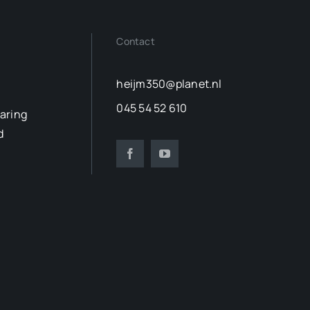
Contact
heijm350@planet.nl
045 54 52 610
laring
d