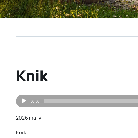
Knik
Audiospeler
00:00
2026 mai V
Knik