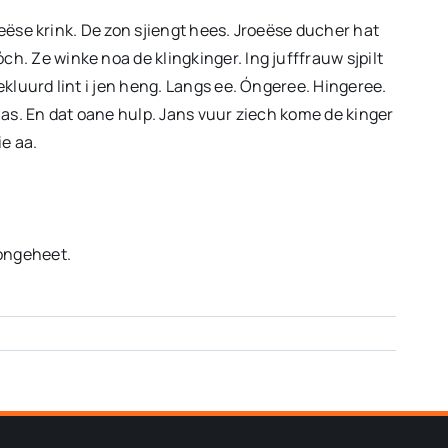
volume
roeëse krink. De zon sjiengt hees. Jroeëse ducher hat
te
ch. Ze winke noa de klingkinger. Ing jufffrauw sjpilt
verhogen
jekluurd lint i jen heng. Langs ee. Óngeree. Hingeree.
of
klas. En dat oane hulp. Jans vuur ziech kome de kinger
te
ie aa.
verlagen.
bóngeheet.