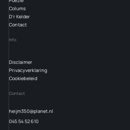
Pöezie
Colums
D’r Kelder
Contact
Info
Disclaimer
Privacyverklaring
Cookiebeleid
Contact
heijm350@planet.nl
045 54 52 610