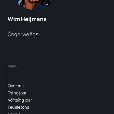
Wim Heijmans
Óngerweëgs
Menu
Over mij
Tsing joar
Vóftsíng joar
Feuilletons