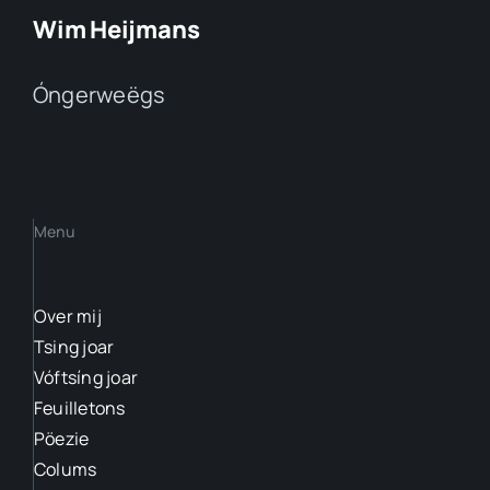
Wim Heijmans
Óngerweëgs
Menu
Over mij
Tsing joar
Vóftsíng joar
Feuilletons
Pöezie
Colums