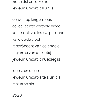
ziech döl en lu kome
jeweun umdat ’t sjun is
de welt óp kingermoas
de jesjiechte vertseld weëd
van e kink va dere va pap mam
va lu óp de vlóch
’t bezóngere van de engele
’t sjunne van d’r kietsj
jeweun umdat ’t nuedieg is
iech zien diech
jeweun umdat-s te sjun bis
’t sjunne bis
2020