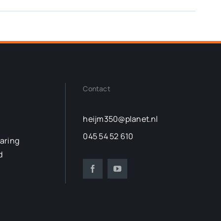
Contact
heijm350@planet.nl
045 54 52 610
laring
d