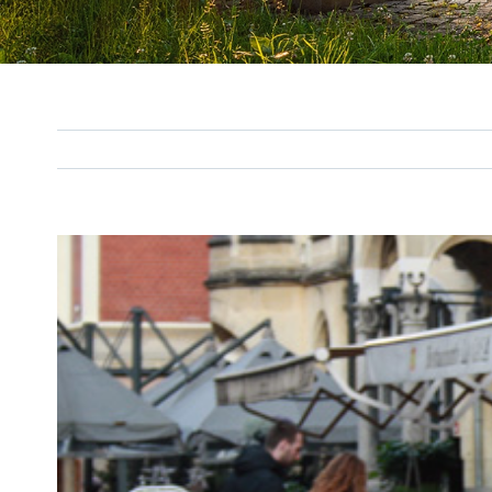
View
Larger
Image