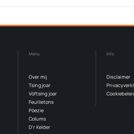
Menu
Info
Over mij
Disclaimer
Tsing joar
Privacyverk
Vóftsíng joar
Cookiebelei
Feuilletons
Pöezie
Colums
D’r Kelder