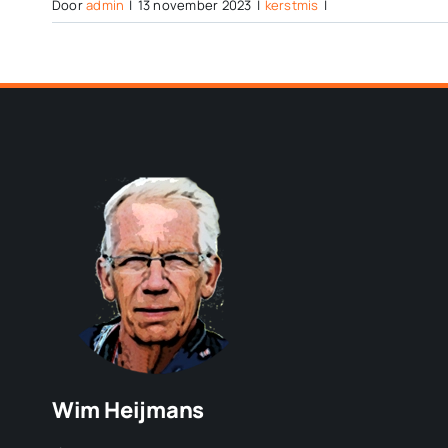
Door
admin
|
13 november 2023
|
kerstmis
|
Wim Heijmans