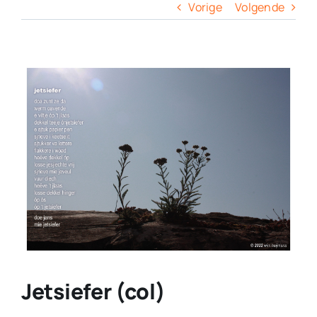
Columns
Vorige
Volgende
Overige
View
Larger
Contact
Image
Jetsiefer (col)