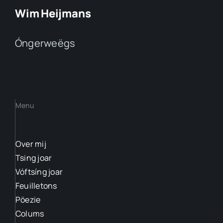
Wim Heijmans
Óngerweëgs
Menu
Over mij
Tsing joar
Vóftsíng joar
Feuilletons
Pöezie
Colums