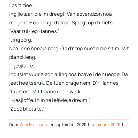
Los ’t zieë.
Ing jietaar, die ‘m dreëgt. Van aovendzon noa
mörjelit. Heë beugt d’r kop. Sjtiegt óp d’r fiets.
‘Vaar rui-ieg Hannes.’
‘Jing zörg.’
Noa inne hoeëje berg. Óp d’r top huet e die sjtim. Mit
pianokleng.
‘I-jesjloffe.’
Ing tsiet vuur ziech alling doa boave i de huegde. Da
jeet heë tseruk. De tuen drage hem. D’r Hannes
fluustert. Mit troane in d’r wink.
‘I-jesjloffe. In inne ieëwieje dreum.’
‘Zoeë bliets te.’
Door
Wim Heijmans
|
4 september 2025
|
columns - 2025
|