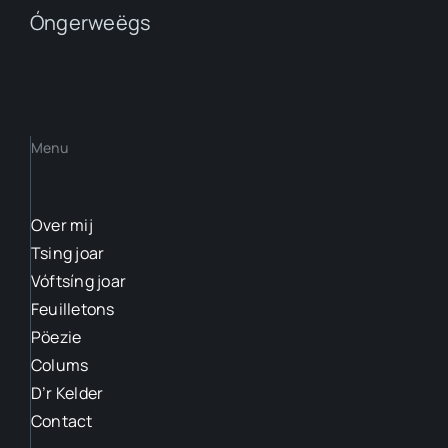
Óngerweëgs
Menu
Over mij
Tsing joar
Vóftsíng joar
Feuilletons
Pöezie
Colums
D’r Kelder
Contact