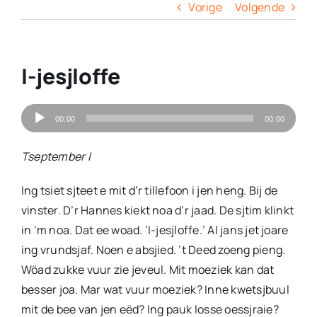
Columns
Vorige
Volgende
Overige
I-jesjloffe
Contact
Audiospeler
00:00
00:00
Tseptember I
Ing tsiet sjteet e mit d’r tillefoon i jen heng. Bij de
vinster. D’r Hannes kiekt noa d’r jaad. De sjtim klinkt
in ‘m noa. Dat ee woad. ‘I-jesjloffe.’ Al jans jet joare
ing vrundsjaf. Noen e absjied. ’t Deed zoeng pieng.
Wöad zukke vuur zie jeveul. Mit moeziek kan dat
besser joa. Mar wat vuur moeziek? Inne kwetsjbuul
mit de bee van jen eëd? Ing pauk losse oessjraie?