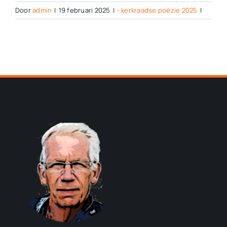
Door
admin
|
19 februari 2025
|
- kerkraadse poëzie 2025
|