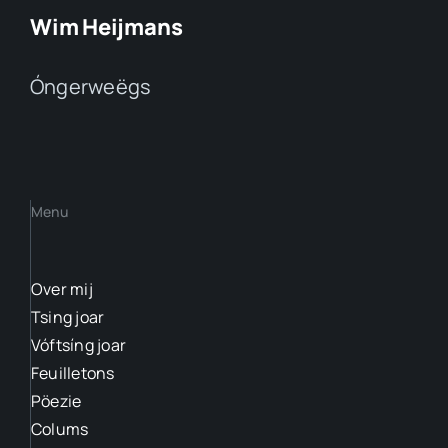
Wim Heijmans
Óngerweëgs
Menu
Over mij
Tsing joar
Vóftsíng joar
Feuilletons
Pöezie
Colums