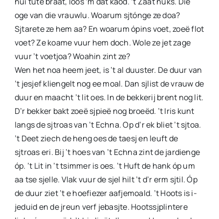
nui tute braat, loos ‘m dat kaod. ’t Zaat nüks. Die
oge van die vrauwlu. Woarum sjtónge ze doa?
Sjtarete ze hem aa? En woarum ópins voet, zoeë flot
voet? Ze koame vuur hem doch. Wole ze jet zage
vuur ’t voetjoa? Woahin zint ze?
Wen het noa heem jeet, is ’t al duuster. De duur van
’t jesjef kliengelt nog ee moal. Dan sjlist de vrauw de
duur en maacht ’t lit oes. In de bekkerij brent nog lit.
D’r bekker bakt zoeë sjpieë nog broeëd. ’t Iris kunt
langs de sjtroas van ’t Echna. Op d’r ek bliet ’t sjtoa.
’t Deet ziech de heng oes de taesj en leuft de
sjtroas eri. Bij ’t hoes van ’t Echna zint de jardienge
óp. ’t Lit in ’t tsimmer is oes. ’t Huft de hank óp um
aa tse sjelle. Vlak vuur de sjel hilt ’t d’r erm sjtil. Óp
de duur ziet ’t e hoefiezer aafjemoald. ’t Hoots is i-
jeduid en de jreun verf jebasjte. Hootssjplintere