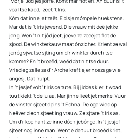
‘Mörje. Jód jesjloffe. Komt mar flot eri. An duur is ’t
vöal tse kaod,’ zeët ’t Iris.
Kóm dat inne jet zeët. E bisje mómpele huekstens.
Mar dat is ’t Iris jewend. Die vrauw mit deë jekke
jong. Wen ’t nit jód jeet, jeëve ze zoeëjet flot de
sjood. De winkterkauw maat ónzicher. Krient ze wal
jenóg sjwatse sjting um d’r winkter durch tse
komme? En ’t broeëd, weëd dat nit tse duur.
Vriedieg zalle ze d’r Arche kreftiejer noazage wie
angesj. Dat hulpt.
In ’t jesjef völt ’t Iris de tute. Bij jiddes kier ’t woad
tuut kiekt ‘t de lu aa. Mar jinne lieët jet merke. Vuur
de vinster sjteet ópins ’t Echna. De oge wied óp.
Neëver ziech sjteet ing vrauw. Ze sjtare ’t Iris aa.
Um d’r kop hant ze inne dóch jebónge. In ’t jesjef
sjteet nog inne man. Went e de tuut broeëd kriet,