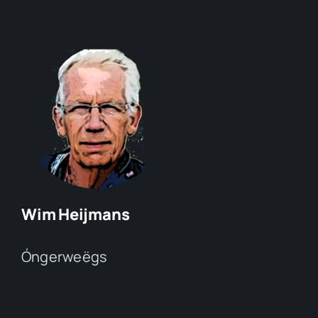
Wim Heijmans
Óngerweëgs