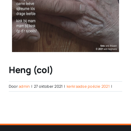
Heng (col)
Door
admin
|
27 oktober 2021
|
kerkraadse poëzie 2021
|