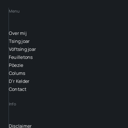
Menu
Over mij
Tsing joar
Vóftsíng joar
Feuilletons
Pöezie
Colums
D’r Kelder
Contact
Info
Disclaimer