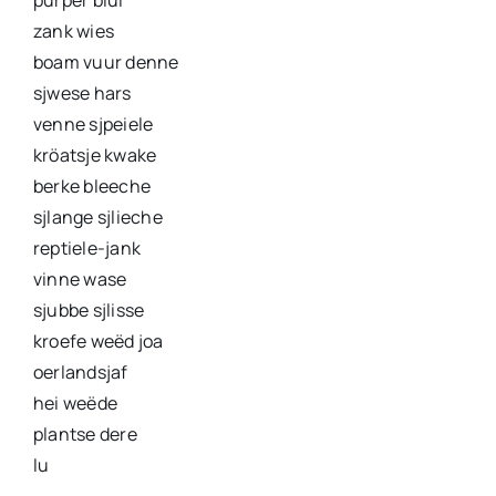
purper blui
zank wies
boam vuur denne
sjwese hars
venne sjpeiele
kröatsje kwake
berke bleeche
sjlange sjlieche
reptiele-jank
vinne wase
sjubbe sjlisse
kroefe weëd joa
oerlandsjaf
hei weëde
plantse dere
lu