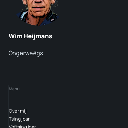
Wim Heijmans
Óngerweëgs
Menu
Over mij
Tsing joar
Vóftsíng joar