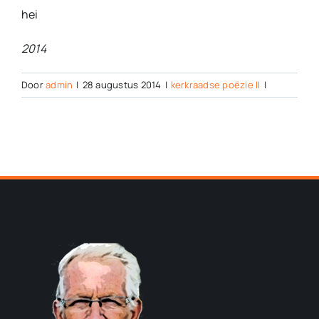
hei
2014
Door
admin
|
28 augustus 2014
|
kerkraadse poëzie II
|