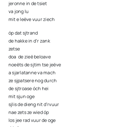
jeronne in de tsiet
va jong lu
mit e leëve vuur ziech
óp dat sjtrand
de hakke in d’r zank
zetse
doa de zieë beloave
noeëts de sjtim tse jeëve
a sjarlatanne va mach
ze sjpatsere nog durch
de sjtroase óch hei
mit sjun oge
sjlis de dieng nit d’rvuur
nae zets ze wied óp
los jee rad vuur de oge