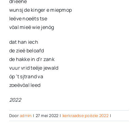
drieëne
wunsj de kinger e miepmop
leëve noeëts tse
vöal mieë wie jenóg
dat han iech
de zieë beloafd
de hakke in d’r zank
vuur vrid teëje jewald
óp ’t sjtrand va
zoeëvöal leed
2022
Door
admin
|
27 mei 2022
|
kerkraadse poëzie 2022
|