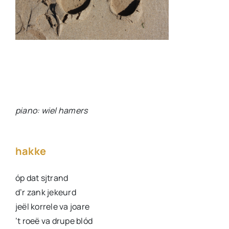
piano: wiel hamers
hakke
óp dat sjtrand
d’r zank jekeurd
jeël korrele va joare
’t roeë va drupe blód