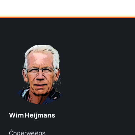
Wim Heijmans
Óngerweëgs